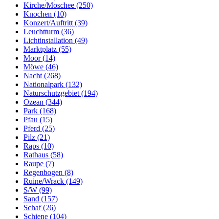
Kirche/Moschee (250)
Knochen (10)
Konzert/Auftritt (39)
Leuchtturm (36)
Lichtinstallation (49)
Marktplatz (55)
Moor (14)
Möwe (46)
Nacht (268)
Nationalpark (132)
Naturschutzgebiet (194)
Ozean (344)
Park (168)
Pfau (15)
Pferd (25)
Pilz (21)
Raps (10)
Rathaus (58)
Raupe (7)
Regenbogen (8)
Ruine/Wrack (149)
S/W (99)
Sand (157)
Schaf (26)
Schiene (104)