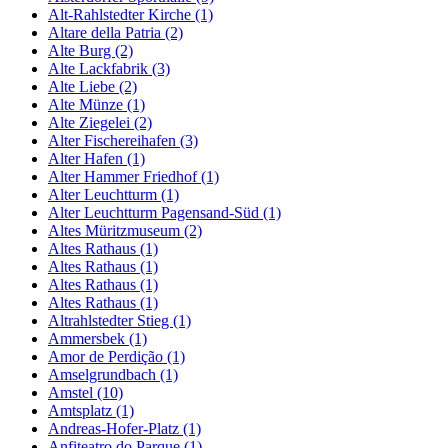
Alt-Rahlstedter Kirche (1)
Altare della Patria (2)
Alte Burg (2)
Alte Lackfabrik (3)
Alte Liebe (2)
Alte Münze (1)
Alte Ziegelei (2)
Alter Fischereihafen (3)
Alter Hafen (1)
Alter Hammer Friedhof (1)
Alter Leuchtturm (1)
Alter Leuchtturm Pagensand-Süd (1)
Altes Müritzmuseum (2)
Altes Rathaus (1)
Altes Rathaus (1)
Altes Rathaus (1)
Altes Rathaus (1)
Altrahlstedter Stieg (1)
Ammersbek (1)
Amor de Perdição (1)
Amselgrundbach (1)
Amstel (10)
Amtsplatz (1)
Andreas-Hofer-Platz (1)
Anfiteatro do Parque (1)