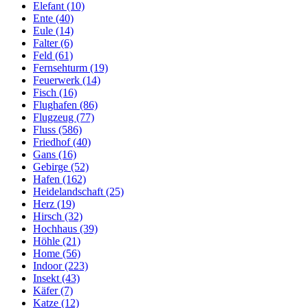
Elefant (10)
Ente (40)
Eule (14)
Falter (6)
Feld (61)
Fernsehturm (19)
Feuerwerk (14)
Fisch (16)
Flughafen (86)
Flugzeug (77)
Fluss (586)
Friedhof (40)
Gans (16)
Gebirge (52)
Hafen (162)
Heidelandschaft (25)
Herz (19)
Hirsch (32)
Hochhaus (39)
Höhle (21)
Home (56)
Indoor (223)
Insekt (43)
Käfer (7)
Katze (12)