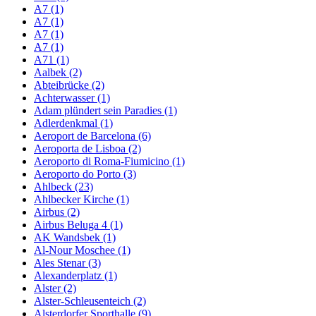
A7 (1)
A7 (1)
A7 (1)
A7 (1)
A71 (1)
Aalbek (2)
Abteibrücke (2)
Achterwasser (1)
Adam plündert sein Paradies (1)
Adlerdenkmal (1)
Aeroport de Barcelona (6)
Aeroporta de Lisboa (2)
Aeroporto di Roma-Fiumicino (1)
Aeroporto do Porto (3)
Ahlbeck (23)
Ahlbecker Kirche (1)
Airbus (2)
Airbus Beluga 4 (1)
AK Wandsbek (1)
Al-Nour Moschee (1)
Ales Stenar (3)
Alexanderplatz (1)
Alster (2)
Alster-Schleusenteich (2)
Alsterdorfer Sporthalle (9)