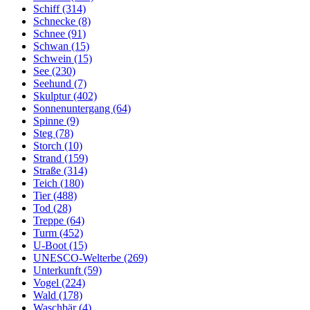
Schiff (314)
Schnecke (8)
Schnee (91)
Schwan (15)
Schwein (15)
See (230)
Seehund (7)
Skulptur (402)
Sonnenuntergang (64)
Spinne (9)
Steg (78)
Storch (10)
Strand (159)
Straße (314)
Teich (180)
Tier (488)
Tod (28)
Treppe (64)
Turm (452)
U-Boot (15)
UNESCO-Welterbe (269)
Unterkunft (59)
Vogel (224)
Wald (178)
Waschbär (4)