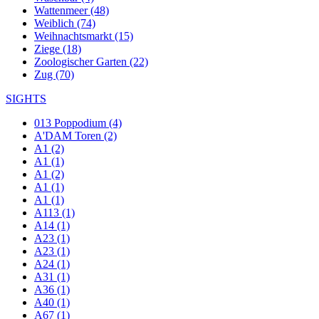
Wattenmeer (48)
Weiblich (74)
Weihnachtsmarkt (15)
Ziege (18)
Zoologischer Garten (22)
Zug (70)
SIGHTS
013 Poppodium (4)
A'DAM Toren (2)
A1 (2)
A1 (1)
A1 (2)
A1 (1)
A1 (1)
A113 (1)
A14 (1)
A23 (1)
A23 (1)
A24 (1)
A31 (1)
A36 (1)
A40 (1)
A67 (1)