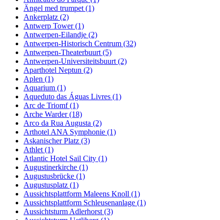
Ängel med trumpet (1)
Ankerplatz (2)
Antwerp Tower (1)
Antwerpen-Eilandje (2)
Antwerpen-Historisch Centrum (32)
Antwerpen-Theaterbuurt (5)
Antwerpen-Universiteitsbuurt (2)
Aparthotel Neptun (2)
Aplen (1)
Aquarium (1)
Aqueduto das Águas Livres (1)
Arc de Triomf (1)
Arche Warder (18)
Arco da Rua Augusta (2)
Arthotel ANA Symphonie (1)
Askanischer Platz (3)
Athlet (1)
Atlantic Hotel Sail City (1)
Augustinerkirche (1)
Augustusbrücke (1)
Augustusplatz (1)
Aussichtsplattform Maleens Knoll (1)
Aussichtsplattform Schleusenanlage (1)
Aussichtsturm Adlerhorst (3)