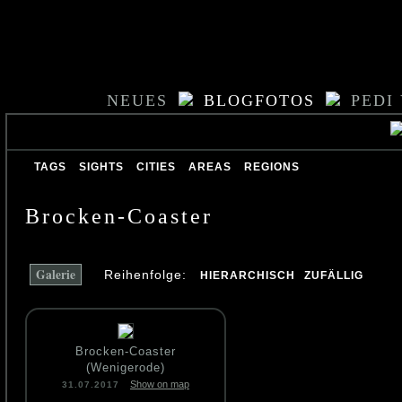
NEUES
BLOGFOTOS
PEDI
TAGS
SIGHTS
CITIES
AREAS
REGIONS
Brocken-Coaster
Galerie
Reihenfolge:
HIERARCHISCH
ZUFÄLLIG
Brocken-Coaster
(Wenigerode)
Show on map
31.07.2017