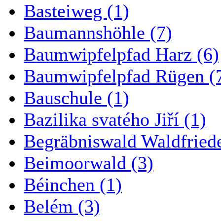
Basteiweg (1)
Baumannshöhle (7)
Baumwipfelpfad Harz (6)
Baumwipfelpfad Rügen (
Bauschule (1)
Bazilika svatého Jiří (1)
Begräbniswald Waldfried
Beimoorwald (3)
Béinchen (1)
Belém (3)