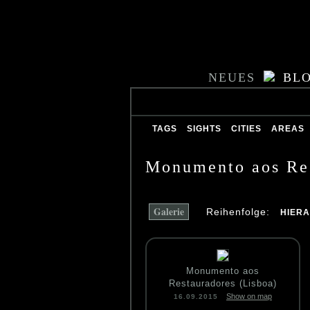
NEUES
BL
TAGS
SIGHTS
CITIES
AREAS
Monumento aos Re
Galerie
Reihenfolge:
HIER
Monumento aos
Restauradores (Lisboa)
Show on map
16.09.2015