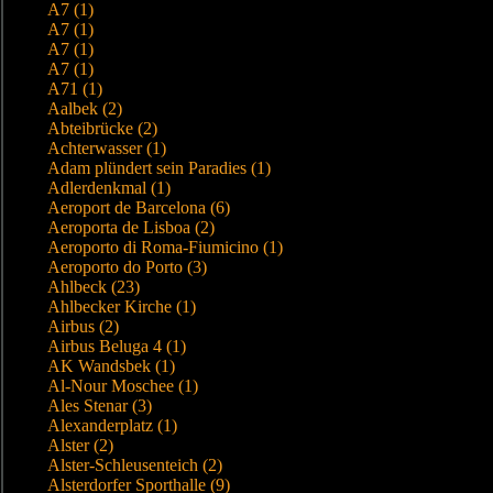
A7 (1)
A7 (1)
A7 (1)
A7 (1)
A71 (1)
Aalbek (2)
Abteibrücke (2)
Achterwasser (1)
Adam plündert sein Paradies (1)
Adlerdenkmal (1)
Aeroport de Barcelona (6)
Aeroporta de Lisboa (2)
Aeroporto di Roma-Fiumicino (1)
Aeroporto do Porto (3)
Ahlbeck (23)
Ahlbecker Kirche (1)
Airbus (2)
Airbus Beluga 4 (1)
AK Wandsbek (1)
Al-Nour Moschee (1)
Ales Stenar (3)
Alexanderplatz (1)
Alster (2)
Alster-Schleusenteich (2)
Alsterdorfer Sporthalle (9)