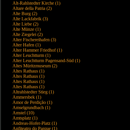
Alt-Rahlstedter Kirche (1)
Altare della Patria (2)
Alte Burg (2)
Alte Lackfabrik (3)
Alte Liebe (2)
Alte Münze (1)
Alte Ziegelei (2)
Alter Fischereihafen (3)
Alter Hafen (1)
Alter Hammer Friedhof (1)
Alter Leuchtturm (1)
Alter Leuchtturm Pagensand-Süd (1)
Altes Müritzmuseum (2)
Altes Rathaus (1)
Altes Rathaus (1)
Altes Rathaus (1)
Altes Rathaus (1)
Altrahlstedter Stieg (1)
Ammersbek (1)
Amor de Perdição (1)
Amselgrundbach (1)
Amstel (10)
Amtsplatz (1)
Andreas-Hofer-Platz (1)
Anfiteatro do Parque (1)