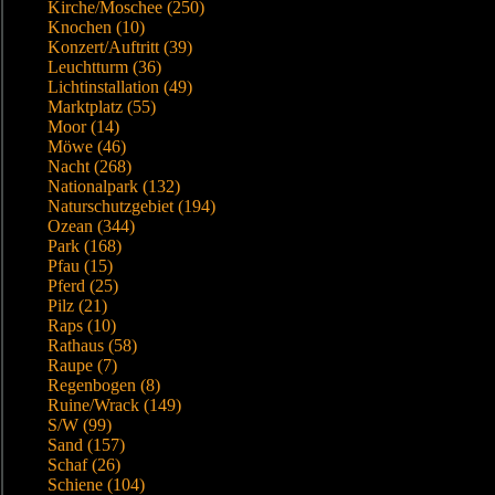
Kirche/Moschee (250)
Knochen (10)
Konzert/Auftritt (39)
Leuchtturm (36)
Lichtinstallation (49)
Marktplatz (55)
Moor (14)
Möwe (46)
Nacht (268)
Nationalpark (132)
Naturschutzgebiet (194)
Ozean (344)
Park (168)
Pfau (15)
Pferd (25)
Pilz (21)
Raps (10)
Rathaus (58)
Raupe (7)
Regenbogen (8)
Ruine/Wrack (149)
S/W (99)
Sand (157)
Schaf (26)
Schiene (104)