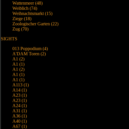
Wattenmeer (48)
Weiblich (74)
Weihnachtsmarkt (15)
Ziege (18)
Zoologischer Garten (22)
Zug (70)
SIGHTS
013 Poppodium (4)
A'DAM Toren (2)
A1 (2)
A1 (1)
A1 (2)
A1 (1)
A1 (1)
A113 (1)
A14 (1)
A23 (1)
A23 (1)
A24 (1)
A31 (1)
A36 (1)
A40 (1)
A67 (1)