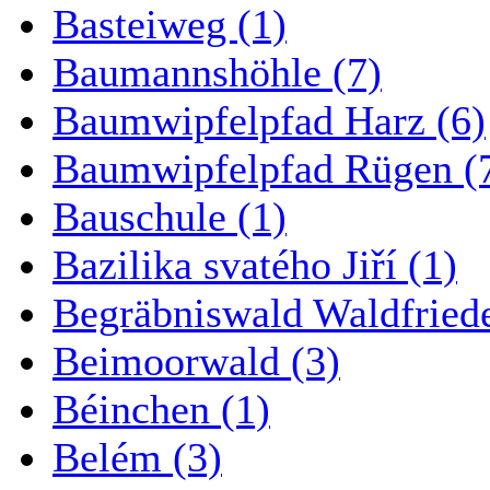
Basteiweg (1)
Baumannshöhle (7)
Baumwipfelpfad Harz (6)
Baumwipfelpfad Rügen (
Bauschule (1)
Bazilika svatého Jiří (1)
Begräbniswald Waldfried
Beimoorwald (3)
Béinchen (1)
Belém (3)