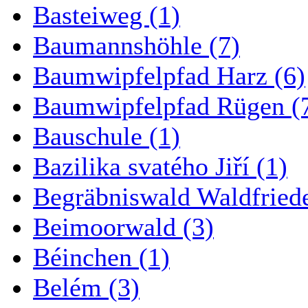
Basteiweg (1)
Baumannshöhle (7)
Baumwipfelpfad Harz (6)
Baumwipfelpfad Rügen (
Bauschule (1)
Bazilika svatého Jiří (1)
Begräbniswald Waldfried
Beimoorwald (3)
Béinchen (1)
Belém (3)