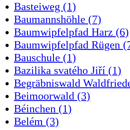
Basteiweg (1)
Baumannshöhle (7)
Baumwipfelpfad Harz (6)
Baumwipfelpfad Rügen (
Bauschule (1)
Bazilika svatého Jiří (1)
Begräbniswald Waldfried
Beimoorwald (3)
Béinchen (1)
Belém (3)