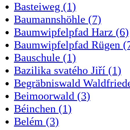
Basteiweg (1)
Baumannshöhle (7)
Baumwipfelpfad Harz (6)
Baumwipfelpfad Rügen (
Bauschule (1)
Bazilika svatého Jiří (1)
Begräbniswald Waldfried
Beimoorwald (3)
Béinchen (1)
Belém (3)