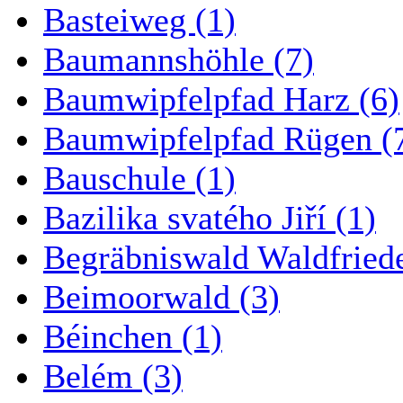
Basteiweg (1)
Baumannshöhle (7)
Baumwipfelpfad Harz (6)
Baumwipfelpfad Rügen (
Bauschule (1)
Bazilika svatého Jiří (1)
Begräbniswald Waldfried
Beimoorwald (3)
Béinchen (1)
Belém (3)