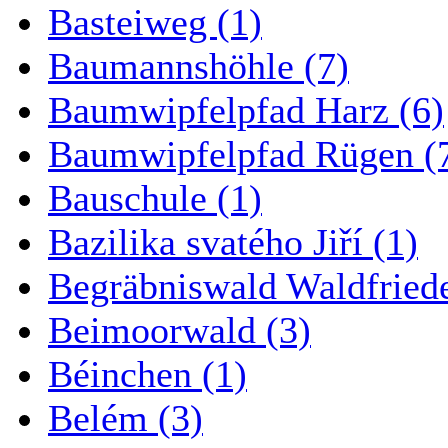
Basteiweg (1)
Baumannshöhle (7)
Baumwipfelpfad Harz (6)
Baumwipfelpfad Rügen (
Bauschule (1)
Bazilika svatého Jiří (1)
Begräbniswald Waldfried
Beimoorwald (3)
Béinchen (1)
Belém (3)