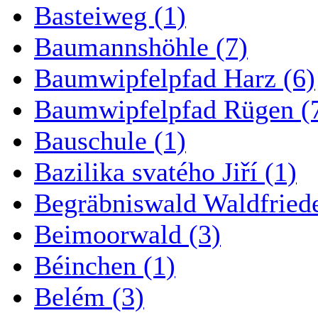
Basteiweg (1)
Baumannshöhle (7)
Baumwipfelpfad Harz (6)
Baumwipfelpfad Rügen (
Bauschule (1)
Bazilika svatého Jiří (1)
Begräbniswald Waldfried
Beimoorwald (3)
Béinchen (1)
Belém (3)