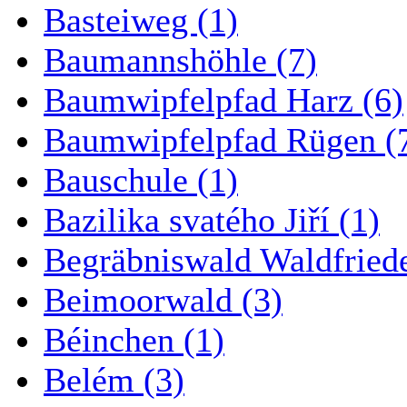
Basteiweg (1)
Baumannshöhle (7)
Baumwipfelpfad Harz (6)
Baumwipfelpfad Rügen (
Bauschule (1)
Bazilika svatého Jiří (1)
Begräbniswald Waldfried
Beimoorwald (3)
Béinchen (1)
Belém (3)