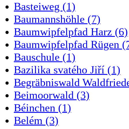
Basteiweg (1)
Baumannshöhle (7)
Baumwipfelpfad Harz (6)
Baumwipfelpfad Rügen (
Bauschule (1)
Bazilika svatého Jiří (1)
Begräbniswald Waldfried
Beimoorwald (3)
Béinchen (1)
Belém (3)