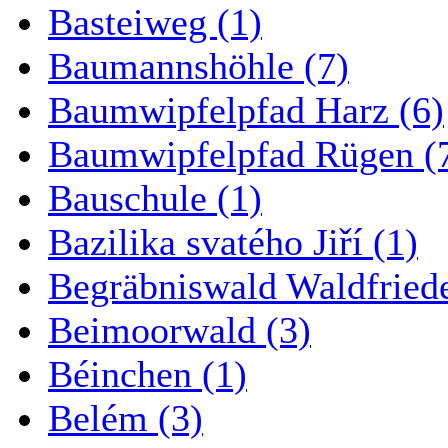
Basteiweg (1)
Baumannshöhle (7)
Baumwipfelpfad Harz (6)
Baumwipfelpfad Rügen (
Bauschule (1)
Bazilika svatého Jiří (1)
Begräbniswald Waldfried
Beimoorwald (3)
Béinchen (1)
Belém (3)