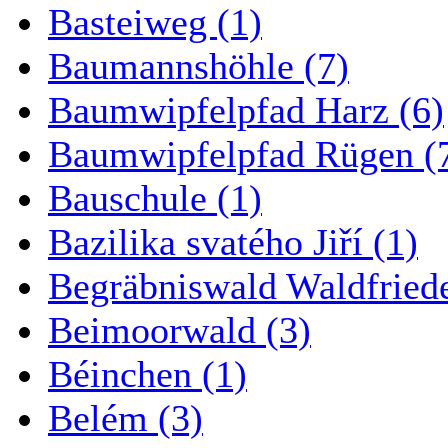
Basteiweg (1)
Baumannshöhle (7)
Baumwipfelpfad Harz (6)
Baumwipfelpfad Rügen (
Bauschule (1)
Bazilika svatého Jiří (1)
Begräbniswald Waldfried
Beimoorwald (3)
Béinchen (1)
Belém (3)