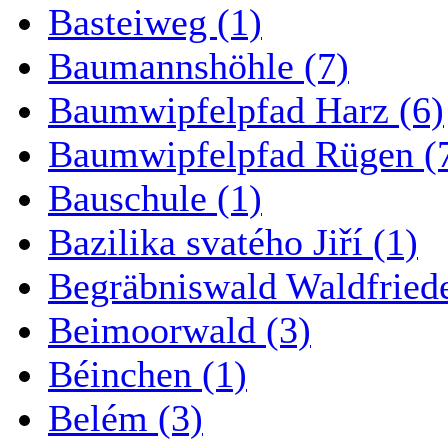
Basteiweg (1)
Baumannshöhle (7)
Baumwipfelpfad Harz (6)
Baumwipfelpfad Rügen (
Bauschule (1)
Bazilika svatého Jiří (1)
Begräbniswald Waldfried
Beimoorwald (3)
Béinchen (1)
Belém (3)