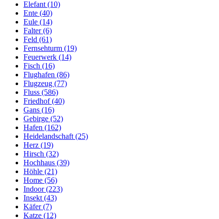
Elefant (10)
Ente (40)
Eule (14)
Falter (6)
Feld (61)
Fernsehturm (19)
Feuerwerk (14)
Fisch (16)
Flughafen (86)
Flugzeug (77)
Fluss (586)
Friedhof (40)
Gans (16)
Gebirge (52)
Hafen (162)
Heidelandschaft (25)
Herz (19)
Hirsch (32)
Hochhaus (39)
Höhle (21)
Home (56)
Indoor (223)
Insekt (43)
Käfer (7)
Katze (12)