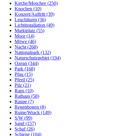
Kirche/Moschee (250)
Knochen (10)
Konzert/Auftritt (39)
Leuchtturm (36)
Lichtinstallation (49)
Marktplatz (55)
Moor (14)
Möwe (46)
Nacht (268)
Nationalpark (132)
Naturschutzgebiet (194)
Ozean (344)
Park (168)
Pfau (15)
Pferd (25)
Pilz (21)
Raps (10)
Rathaus (58)
Raupe (7)
Regenbogen (8)
Ruine/Wrack (149)
S/W (99)
Sand (157)
Schaf (26)
Schiene (104)