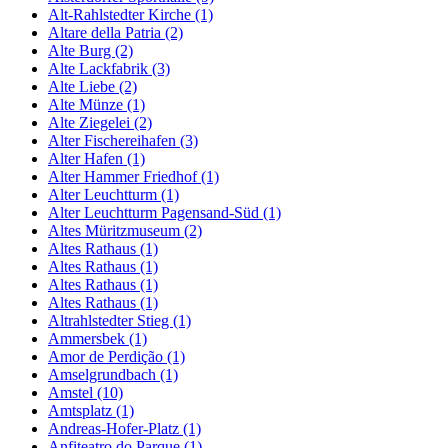
Alt-Rahlstedter Kirche (1)
Altare della Patria (2)
Alte Burg (2)
Alte Lackfabrik (3)
Alte Liebe (2)
Alte Münze (1)
Alte Ziegelei (2)
Alter Fischereihafen (3)
Alter Hafen (1)
Alter Hammer Friedhof (1)
Alter Leuchtturm (1)
Alter Leuchtturm Pagensand-Süd (1)
Altes Müritzmuseum (2)
Altes Rathaus (1)
Altes Rathaus (1)
Altes Rathaus (1)
Altes Rathaus (1)
Altrahlstedter Stieg (1)
Ammersbek (1)
Amor de Perdição (1)
Amselgrundbach (1)
Amstel (10)
Amtsplatz (1)
Andreas-Hofer-Platz (1)
Anfiteatro do Parque (1)