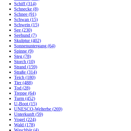
Schiff (314)
Schnecke (8)
Schnee (91)
Schwan (15)
Schwein (15)
See (230)
Seehund (7)
Skulptur (402)
Sonnenuntergang (64)
Spinne (9)
Steg (78)
Storch (10)
Strand (159)
Straße (314)
Teich (180)
Tier (488)
Tod (28)
Treppe (64)
Turm (452)
U-Boot (15)
UNESCO-Welterbe (269)
Unterkunft (59)
Vogel (224)
Wald (178)
Waschbär (4)