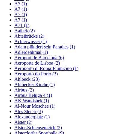
A7 (1)
A7 (1)
A7 (1)
A7 (1)
A71 (1)
Aalbek (2)
Abteibrücke (2)
Achterwasser (1)
Adam plündert sein Paradies (1)
Adlerdenkmal (1)
Aeroport de Barcelona (6)
Aeroporta de Lisboa (2)
Aeroporto di Roma-Fiumicino (1)
Aeroporto do Porto (3)
Ahlbeck (23)
Ahlbecker Kirche (1)
Airbus (2)
Airbus Beluga 4 (1)
AK Wandsbek (1)
Al-Nour Moschee (1)
Ales Stenar (3)
Alexanderplatz (1)
Alster (2)
Alster-Schleusenteich (2)
Alsterdorfer Sporthalle (9)