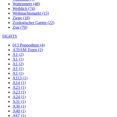
Wattenmeer (48)
Weiblich (74)
Weihnachtsmarkt (15)
Ziege (18)
Zoologischer Garten (22)
Zug (70)
SIGHTS
013 Poppodium (4)
A'DAM Toren (2)
A1 (2)
A1 (1)
A1 (2)
A1 (1)
A1 (1)
A113 (1)
A14 (1)
A23 (1)
A23 (1)
A24 (1)
A31 (1)
A36 (1)
A40 (1)
A67 (1)