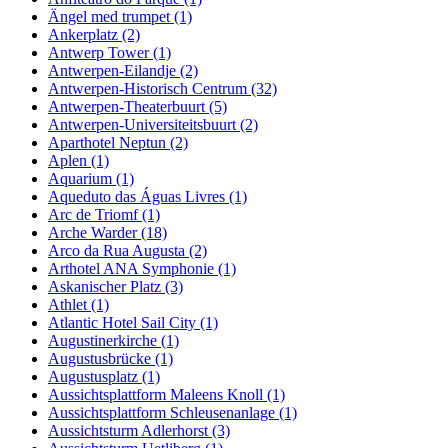
Ängel med trumpet (1)
Ankerplatz (2)
Antwerp Tower (1)
Antwerpen-Eilandje (2)
Antwerpen-Historisch Centrum (32)
Antwerpen-Theaterbuurt (5)
Antwerpen-Universiteitsbuurt (2)
Aparthotel Neptun (2)
Aplen (1)
Aquarium (1)
Aqueduto das Águas Livres (1)
Arc de Triomf (1)
Arche Warder (18)
Arco da Rua Augusta (2)
Arthotel ANA Symphonie (1)
Askanischer Platz (3)
Athlet (1)
Atlantic Hotel Sail City (1)
Augustinerkirche (1)
Augustusbrücke (1)
Augustusplatz (1)
Aussichtsplattform Maleens Knoll (1)
Aussichtsplattform Schleusenanlage (1)
Aussichtsturm Adlerhorst (3)