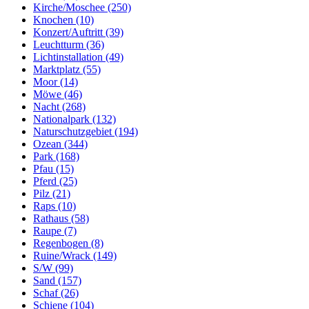
Kirche/Moschee (250)
Knochen (10)
Konzert/Auftritt (39)
Leuchtturm (36)
Lichtinstallation (49)
Marktplatz (55)
Moor (14)
Möwe (46)
Nacht (268)
Nationalpark (132)
Naturschutzgebiet (194)
Ozean (344)
Park (168)
Pfau (15)
Pferd (25)
Pilz (21)
Raps (10)
Rathaus (58)
Raupe (7)
Regenbogen (8)
Ruine/Wrack (149)
S/W (99)
Sand (157)
Schaf (26)
Schiene (104)