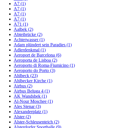
A7 (1)
A7 (1)
A7 (1)
A7 (1)
A71 (1)
Aalbek (2)
Abteibrücke (2)
Achterwasser (1)
Adam plündert sein Paradies (1)
Adlerdenkmal (1)
Aeroport de Barcelona (6)
Aeroporta de Lisboa (2)
Aeroporto di Roma-Fiumicino (1)
Aeroporto do Porto (3)
Ahlbeck (23)
Ahlbecker Kirche (1)
Airbus (2)
Airbus Beluga 4 (1)
AK Wandsbek (1)
Al-Nour Moschee (1)
Ales Stenar (3)
Alexanderplatz (1)
Alster (2)
Alster-Schleusenteich (2)
Alsterdorfer Sporthalle (9)