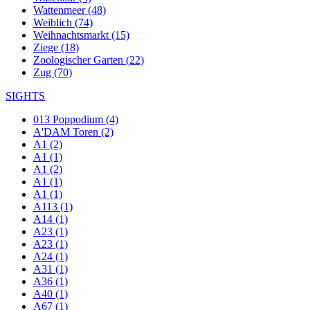
Wattenmeer (48)
Weiblich (74)
Weihnachtsmarkt (15)
Ziege (18)
Zoologischer Garten (22)
Zug (70)
SIGHTS
013 Poppodium (4)
A'DAM Toren (2)
A1 (2)
A1 (1)
A1 (2)
A1 (1)
A1 (1)
A113 (1)
A14 (1)
A23 (1)
A23 (1)
A24 (1)
A31 (1)
A36 (1)
A40 (1)
A67 (1)