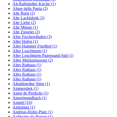
Alt-Rahlstedter Kirche (1)
Altare della Patria (2)
Alte Burg (2)
Alte Lackfabrik (3)
Alte Liebe (2)
Alte Münze (1)
Alte Ziegelei (2)
Alter Fischereihafen (3)
Alter Hafen (1)
Alter Hammer Friedhof (1)
Alter Leuchtturm (1)
Alter Leuchtturm Pagensand-Süd (1)
Altes Müritzmuseum (2)
Altes Rathaus (1)
Altes Rathaus (1)
Altes Rathaus (1)
Altes Rathaus (1)
Altrahlstedter Stieg (1)
Ammersbek (1)
Amor de Perdição (1)
Amselgrundbach (1)
Amstel (10)
Amtsplatz (1)
Andreas-Hofer-Platz (1)
Anfiteatro do Parque (1)