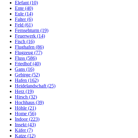
Elefant (10)
Ente (40)
Eule (14)
Falter (6)
Feld (61)
Fernsehturm (19)
Feuerwerk (14)
Fisch (16)
Flughafen (86)
Flugzeug (77)
Fluss (586)
Friedhof (40)
Gans (16)
Gebirge (52)
Hafen (162)
Heidelandschaft (25)
Herz (19)
Hirsch (32)
Hochhaus (39)
Höhle (21)
Home (56)
Indoor (223)
Insekt (43)
Käfer (7)
Katze (12)