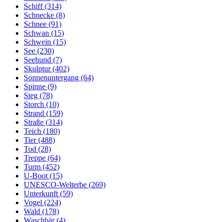
Schiff (314)
Schnecke (8)
Schnee (91)
Schwan (15)
Schwein (15)
See (230)
Seehund (7)
Skulptur (402)
Sonnenuntergang (64)
Spinne (9)
Steg (78)
Storch (10)
Strand (159)
Straße (314)
Teich (180)
Tier (488)
Tod (28)
Treppe (64)
Turm (452)
U-Boot (15)
UNESCO-Welterbe (269)
Unterkunft (59)
Vogel (224)
Wald (178)
Waschbär (4)