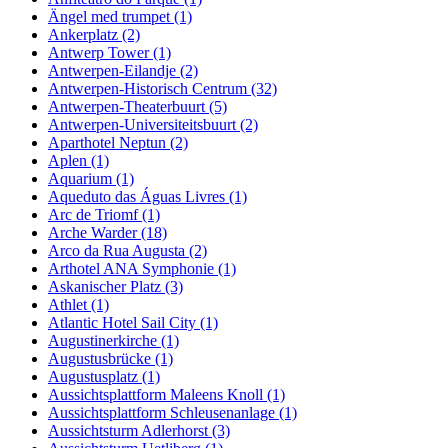
Ängel med trumpet (1)
Ankerplatz (2)
Antwerp Tower (1)
Antwerpen-Eilandje (2)
Antwerpen-Historisch Centrum (32)
Antwerpen-Theaterbuurt (5)
Antwerpen-Universiteitsbuurt (2)
Aparthotel Neptun (2)
Aplen (1)
Aquarium (1)
Aqueduto das Águas Livres (1)
Arc de Triomf (1)
Arche Warder (18)
Arco da Rua Augusta (2)
Arthotel ANA Symphonie (1)
Askanischer Platz (3)
Athlet (1)
Atlantic Hotel Sail City (1)
Augustinerkirche (1)
Augustusbrücke (1)
Augustusplatz (1)
Aussichtsplattform Maleens Knoll (1)
Aussichtsplattform Schleusenanlage (1)
Aussichtsturm Adlerhorst (3)