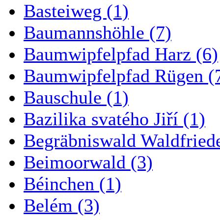
Basteiweg (1)
Baumannshöhle (7)
Baumwipfelpfad Harz (6)
Baumwipfelpfad Rügen (
Bauschule (1)
Bazilika svatého Jiří (1)
Begräbniswald Waldfried
Beimoorwald (3)
Béinchen (1)
Belém (3)