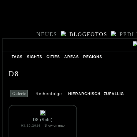
NEUES
BLOGFOTOS
PEDI
TAGS
SIGHTS
CITIES
AREAS
REGIONS
D8
Galerie
Reihenfolge:
HIERARCHISCH
ZUFÄLLIG
D8 (Split)
Show on map
03.10.2016