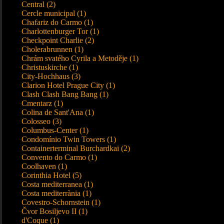
Central (2)
Cercle municipal (1)
Chafariz do Carmo (1)
Charlottenburger Tor (1)
Checkpoint Charlie (2)
Cholerabrunnen (1)
Chrám svatého Cyrila a Metoděje (1)
Christuskirche (1)
City-Hochhaus (3)
Clarion Hotel Prague City (1)
Clash Clash Bang Bang (1)
Cmentarz (1)
Colina de Sant'Ana (1)
Colosseo (3)
Columbus-Center (1)
Condomínio Twin Towers (1)
Containerterminal Burchardkai (2)
Convento do Carmo (1)
Coolhaven (1)
Corinthia Hotel (5)
Costa mediterranea (1)
Costa mediterrània (1)
Covestro-Schornstein (1)
Čvor Bosiljevo II (1)
d'Coque (1)