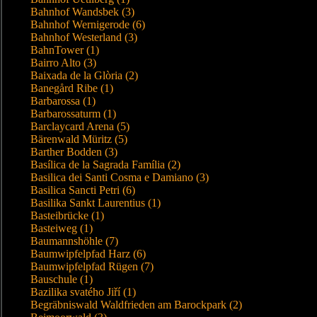
Bahnhof Wandsbek (3)
Bahnhof Wernigerode (6)
Bahnhof Westerland (3)
BahnTower (1)
Bairro Alto (3)
Baixada de la Glòria (2)
Banegård Ribe (1)
Barbarossa (1)
Barbarossaturm (1)
Barclaycard Arena (5)
Bärenwald Müritz (5)
Barther Bodden (3)
Basílica de la Sagrada Família (2)
Basilica dei Santi Cosma e Damiano (3)
Basilica Sancti Petri (6)
Basilika Sankt Laurentius (1)
Basteibrücke (1)
Basteiweg (1)
Baumannshöhle (7)
Baumwipfelpfad Harz (6)
Baumwipfelpfad Rügen (7)
Bauschule (1)
Bazilika svatého Jiří (1)
Begräbniswald Waldfrieden am Barockpark (2)