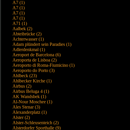
A7 (1)
A7 (1)
A7 (1)
A7 (1)
A71 (1)
Aalbek (2)
Abteibrücke (2)
Achterwasser (1)
Adam plündert sein Paradies (1)
Adlerdenkmal (1)
Aeroport de Barcelona (6)
Aeroporta de Lisboa (2)
Aeroporto di Roma-Fiumicino (1)
Aeroporto do Porto (3)
Ahlbeck (23)
Ahlbecker Kirche (1)
Airbus (2)
Airbus Beluga 4 (1)
AK Wandsbek (1)
Al-Nour Moschee (1)
Ales Stenar (3)
Alexanderplatz (1)
Alster (2)
Alster-Schleusenteich (2)
Alsterdorfer Sporthalle (9)