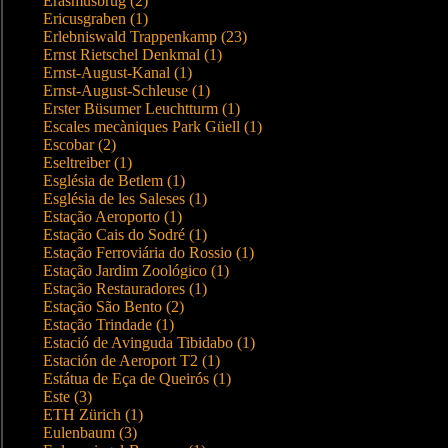
Erasmusbrug (2)
Ericusgraben (1)
Erlebniswald Trappenkamp (23)
Ernst Rietschel Denkmal (1)
Ernst-August-Kanal (1)
Ernst-August-Schleuse (1)
Erster Büsumer Leuchtturm (1)
Escales mecàniques Park Güell (1)
Escobar (2)
Eseltreiber (1)
Església de Betlem (1)
Església de les Saleses (1)
Estação Aeroporto (1)
Estação Cais do Sodré (1)
Estação Ferroviária do Rossio (1)
Estação Jardim Zoológico (1)
Estação Restauradores (1)
Estação São Bento (2)
Estação Trindade (1)
Estació de Avinguda Tibidabo (1)
Estación de Aeroport T2 (1)
Estátua de Eça de Queirós (1)
Este (3)
ETH Zürich (1)
Eulenbaum (3)