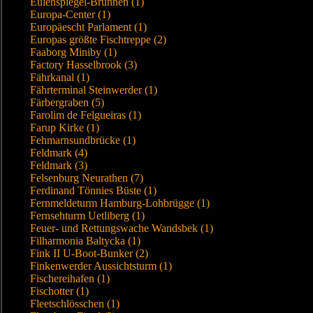
Eulenspiegel-Brunnen (1)
Europa-Center (1)
Europäescht Parlament (1)
Europas größte Fischtreppe (2)
Faaborg Miniby (1)
Factory Hasselbrook (3)
Fährkanal (1)
Fährterminal Steinwerder (1)
Färbergraben (5)
Farolim de Felgueiras (1)
Farup Kirke (1)
Fehmarnsundbrücke (1)
Feldmark (4)
Feldmark (3)
Felsenburg Neurathen (7)
Ferdinand Tönnies Büste (1)
Fernmeldeturm Hamburg-Lohbrügge (1)
Fernsehturm Uetliberg (1)
Feuer- und Rettungswache Wandsbek (1)
Filharmonia Baltycka (1)
Fink II U-Boot-Bunker (2)
Finkenwerder Aussichtsturm (1)
Fischereihafen (1)
Fischotter (1)
Fleetschlösschen (1)