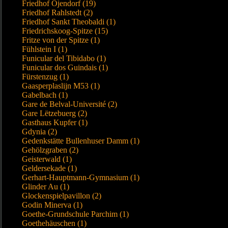
Friedhof Öjendorf (19)
Friedhof Rahlstedt (2)
Friedhof Sankt Theobaldi (1)
Friedrichskoog-Spitze (15)
Fritze von der Spitze (1)
Fühlstein I (1)
Funicular del Tibidabo (1)
Funicular dos Guindais (1)
Fürstenzug (1)
Gaasperplaslijn M53 (1)
Gabelbach (1)
Gare de Belval-Université (2)
Gare Lëtzebuerg (2)
Gasthaus Kupfer (1)
Gdynia (2)
Gedenkstätte Bullenhuser Damm (1)
Gehölzgraben (2)
Geisterwald (1)
Geldersekade (1)
Gerhart-Hauptmann-Gymnasium (1)
Glinder Au (1)
Glockenspielpavillon (2)
Godin Minerva (1)
Goethe-Grundschule Parchim (1)
Goethehäuschen (1)