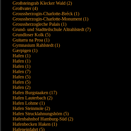
Großsteingrab Klecker Wald (2)
Großvater (4)
Groussherzogin-Charlotte-Bréck (1)
Groussherzogin-Charlotte-Monument (1)
Groussherzogleche Palais (1)
Grund- und Stadtteilschule Altrahlstedt (7)
Grundloser Kolk (5)
Guitarra na Proa (1)
Gymnasium Rahlstedt (1)
Gærpigen (1)
Hafen (1)
Hafen (1)
Hafen (1)
Hafen (7)
Hafen (5)
Hafen (5)
Hafen (2)
Hafen Burgstaaken (17)
Hafen Lauterbach (2)
Hafen Lohme (1)
Hafen Steinmole (2)
Hafen Strucklahnungshörn (5)
Hafenbahnhof Hamburg-Süd (2)
Hafenbecken Haken (1)
Hafeneinfahrt (5)