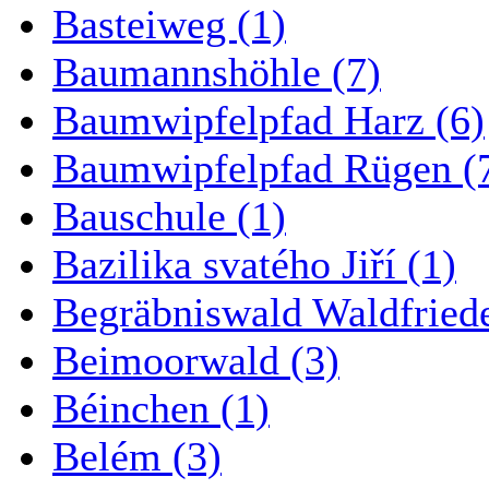
Basteiweg (1)
Baumannshöhle (7)
Baumwipfelpfad Harz (6)
Baumwipfelpfad Rügen (
Bauschule (1)
Bazilika svatého Jiří (1)
Begräbniswald Waldfried
Beimoorwald (3)
Béinchen (1)
Belém (3)