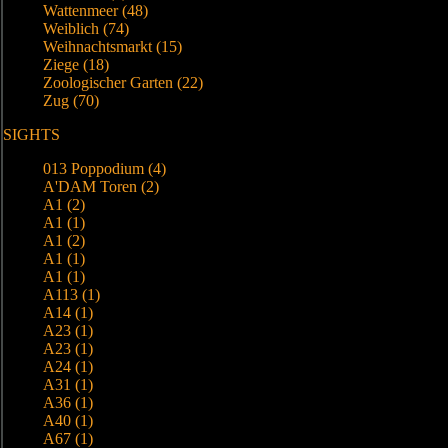
Wattenmeer (48)
Weiblich (74)
Weihnachtsmarkt (15)
Ziege (18)
Zoologischer Garten (22)
Zug (70)
SIGHTS
013 Poppodium (4)
A'DAM Toren (2)
A1 (2)
A1 (1)
A1 (2)
A1 (1)
A1 (1)
A113 (1)
A14 (1)
A23 (1)
A23 (1)
A24 (1)
A31 (1)
A36 (1)
A40 (1)
A67 (1)