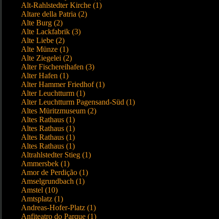
Alt-Rahlstedter Kirche (1)
Altare della Patria (2)
Alte Burg (2)
Alte Lackfabrik (3)
Alte Liebe (2)
Alte Münze (1)
Alte Ziegelei (2)
Alter Fischereihafen (3)
Alter Hafen (1)
Alter Hammer Friedhof (1)
Alter Leuchtturm (1)
Alter Leuchtturm Pagensand-Süd (1)
Altes Müritzmuseum (2)
Altes Rathaus (1)
Altes Rathaus (1)
Altes Rathaus (1)
Altes Rathaus (1)
Altrahlstedter Stieg (1)
Ammersbek (1)
Amor de Perdição (1)
Amselgrundbach (1)
Amstel (10)
Amtsplatz (1)
Andreas-Hofer-Platz (1)
Anfiteatro do Parque (1)