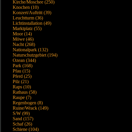
Kirche/Moschee (250)
Knochen (10)
Konzert/Auftritt (39)
Leuchtturm (36)
Lichtinstallation (49)
Marktplatz (55)
Moor (14)
Möwe (46)
Nacht (268)
Nationalpark (132)
Naturschutzgebiet (194)
Ozean (344)
Park (168)
Pfau (15)
Pferd (25)
Pilz (21)
Raps (10)
Rathaus (58)
Raupe (7)
Regenbogen (8)
Ruine/Wrack (149)
S/W (99)
Sand (157)
Schaf (26)
Schiene (104)