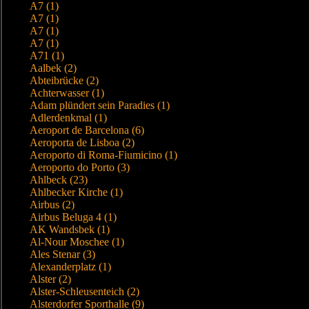
A7 (1)
A7 (1)
A7 (1)
A7 (1)
A71 (1)
Aalbek (2)
Abteibrücke (2)
Achterwasser (1)
Adam plündert sein Paradies (1)
Adlerdenkmal (1)
Aeroport de Barcelona (6)
Aeroporta de Lisboa (2)
Aeroporto di Roma-Fiumicino (1)
Aeroporto do Porto (3)
Ahlbeck (23)
Ahlbecker Kirche (1)
Airbus (2)
Airbus Beluga 4 (1)
AK Wandsbek (1)
Al-Nour Moschee (1)
Ales Stenar (3)
Alexanderplatz (1)
Alster (2)
Alster-Schleusenteich (2)
Alsterdorfer Sporthalle (9)