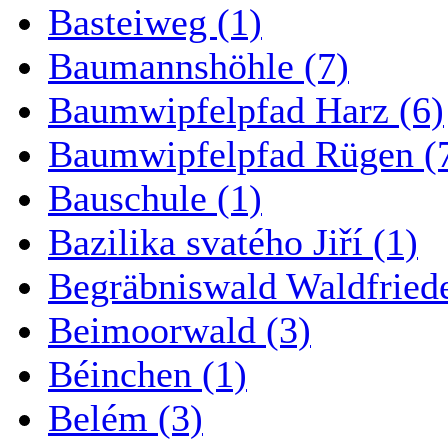
Basteiweg (1)
Baumannshöhle (7)
Baumwipfelpfad Harz (6)
Baumwipfelpfad Rügen (
Bauschule (1)
Bazilika svatého Jiří (1)
Begräbniswald Waldfried
Beimoorwald (3)
Béinchen (1)
Belém (3)