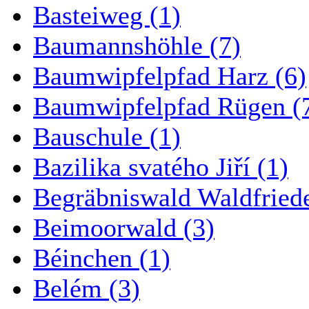
Basteiweg (1)
Baumannshöhle (7)
Baumwipfelpfad Harz (6)
Baumwipfelpfad Rügen (
Bauschule (1)
Bazilika svatého Jiří (1)
Begräbniswald Waldfried
Beimoorwald (3)
Béinchen (1)
Belém (3)