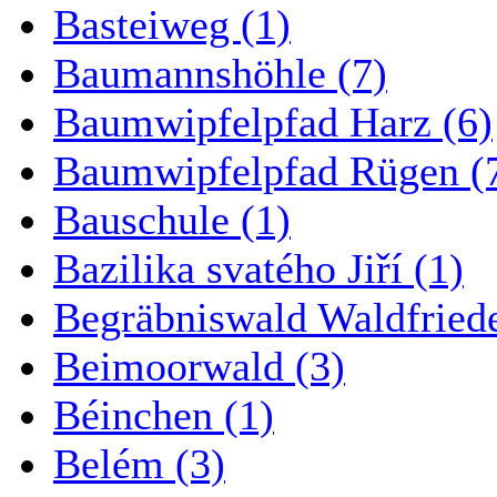
Basteiweg (1)
Baumannshöhle (7)
Baumwipfelpfad Harz (6)
Baumwipfelpfad Rügen (
Bauschule (1)
Bazilika svatého Jiří (1)
Begräbniswald Waldfried
Beimoorwald (3)
Béinchen (1)
Belém (3)