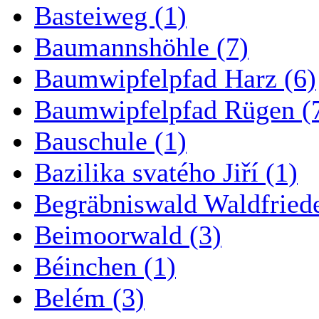
Basteiweg (1)
Baumannshöhle (7)
Baumwipfelpfad Harz (6)
Baumwipfelpfad Rügen (
Bauschule (1)
Bazilika svatého Jiří (1)
Begräbniswald Waldfried
Beimoorwald (3)
Béinchen (1)
Belém (3)