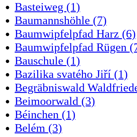
Basteiweg (1)
Baumannshöhle (7)
Baumwipfelpfad Harz (6)
Baumwipfelpfad Rügen (
Bauschule (1)
Bazilika svatého Jiří (1)
Begräbniswald Waldfried
Beimoorwald (3)
Béinchen (1)
Belém (3)