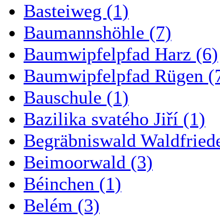
Basteiweg (1)
Baumannshöhle (7)
Baumwipfelpfad Harz (6)
Baumwipfelpfad Rügen (
Bauschule (1)
Bazilika svatého Jiří (1)
Begräbniswald Waldfried
Beimoorwald (3)
Béinchen (1)
Belém (3)