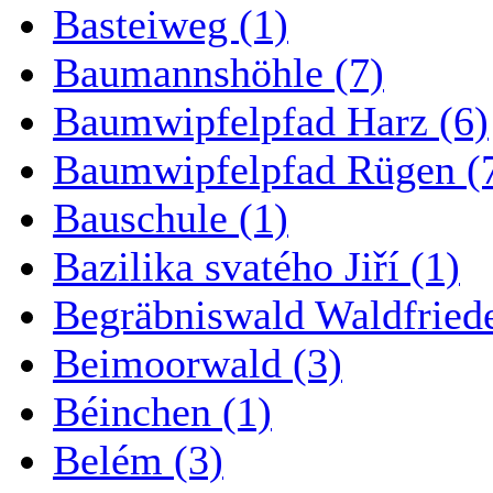
Basteiweg (1)
Baumannshöhle (7)
Baumwipfelpfad Harz (6)
Baumwipfelpfad Rügen (
Bauschule (1)
Bazilika svatého Jiří (1)
Begräbniswald Waldfried
Beimoorwald (3)
Béinchen (1)
Belém (3)