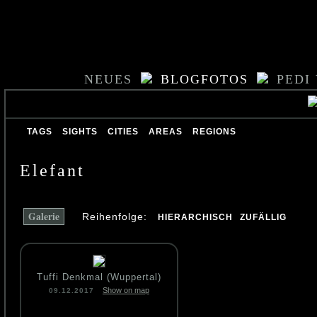
NEUES
BLOGFOTOS
PEDI
TAGS
SIGHTS
CITIES
AREAS
REGIONS
Elefant
Galerie
Reihenfolge:
HIERARCHISCH
ZUFÄLLIG
Tuffi Denkmal (Wuppertal)
Show on map
09.12.2017