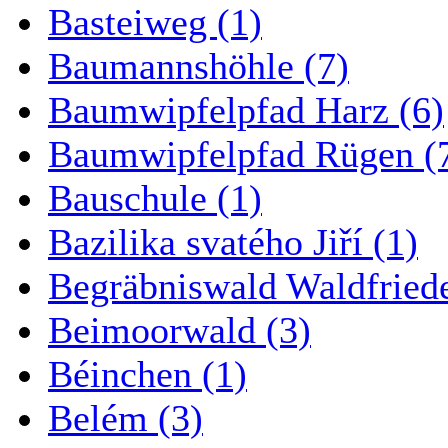
Basteiweg (1)
Baumannshöhle (7)
Baumwipfelpfad Harz (6)
Baumwipfelpfad Rügen (
Bauschule (1)
Bazilika svatého Jiří (1)
Begräbniswald Waldfried
Beimoorwald (3)
Béinchen (1)
Belém (3)