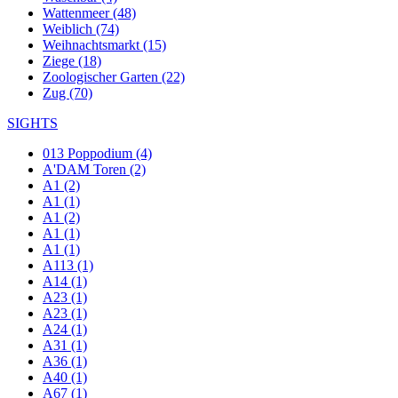
Wattenmeer (48)
Weiblich (74)
Weihnachtsmarkt (15)
Ziege (18)
Zoologischer Garten (22)
Zug (70)
SIGHTS
013 Poppodium (4)
A'DAM Toren (2)
A1 (2)
A1 (1)
A1 (2)
A1 (1)
A1 (1)
A113 (1)
A14 (1)
A23 (1)
A23 (1)
A24 (1)
A31 (1)
A36 (1)
A40 (1)
A67 (1)