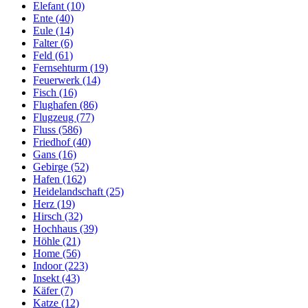
Elefant (10)
Ente (40)
Eule (14)
Falter (6)
Feld (61)
Fernsehturm (19)
Feuerwerk (14)
Fisch (16)
Flughafen (86)
Flugzeug (77)
Fluss (586)
Friedhof (40)
Gans (16)
Gebirge (52)
Hafen (162)
Heidelandschaft (25)
Herz (19)
Hirsch (32)
Hochhaus (39)
Höhle (21)
Home (56)
Indoor (223)
Insekt (43)
Käfer (7)
Katze (12)