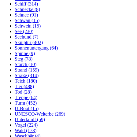
Schiff (314)
Schnecke (8)
Schnee (91)
Schwan (15)
Schwein (15)
See (230)
Seehund (7)
Skulptur (402)
Sonnenuntergang (64)
Spinne (9)
Steg (78)
Storch (10)
Strand (159)
Straße (314)
Teich (180)
Tier (488)
Tod (28)
Treppe (64)
Turm (452)
U-Boot (15)
UNESCO-Welterbe (269)
Unterkunft (59)
Vogel (224)
Wald (178)
Waschbär (4)