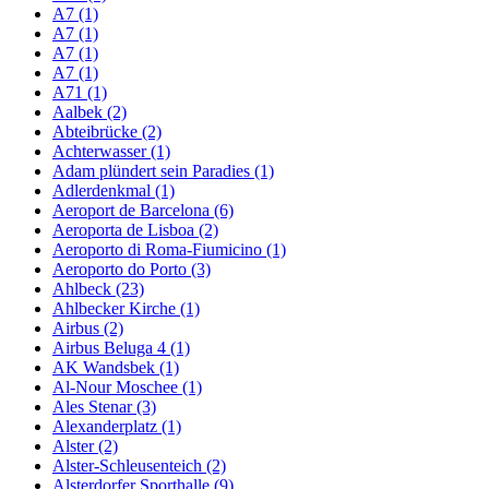
A7 (1)
A7 (1)
A7 (1)
A7 (1)
A71 (1)
Aalbek (2)
Abteibrücke (2)
Achterwasser (1)
Adam plündert sein Paradies (1)
Adlerdenkmal (1)
Aeroport de Barcelona (6)
Aeroporta de Lisboa (2)
Aeroporto di Roma-Fiumicino (1)
Aeroporto do Porto (3)
Ahlbeck (23)
Ahlbecker Kirche (1)
Airbus (2)
Airbus Beluga 4 (1)
AK Wandsbek (1)
Al-Nour Moschee (1)
Ales Stenar (3)
Alexanderplatz (1)
Alster (2)
Alster-Schleusenteich (2)
Alsterdorfer Sporthalle (9)