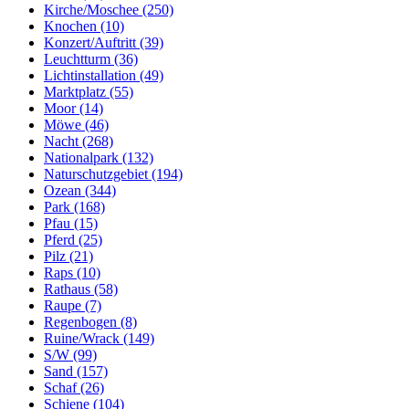
Kirche/Moschee (250)
Knochen (10)
Konzert/Auftritt (39)
Leuchtturm (36)
Lichtinstallation (49)
Marktplatz (55)
Moor (14)
Möwe (46)
Nacht (268)
Nationalpark (132)
Naturschutzgebiet (194)
Ozean (344)
Park (168)
Pfau (15)
Pferd (25)
Pilz (21)
Raps (10)
Rathaus (58)
Raupe (7)
Regenbogen (8)
Ruine/Wrack (149)
S/W (99)
Sand (157)
Schaf (26)
Schiene (104)