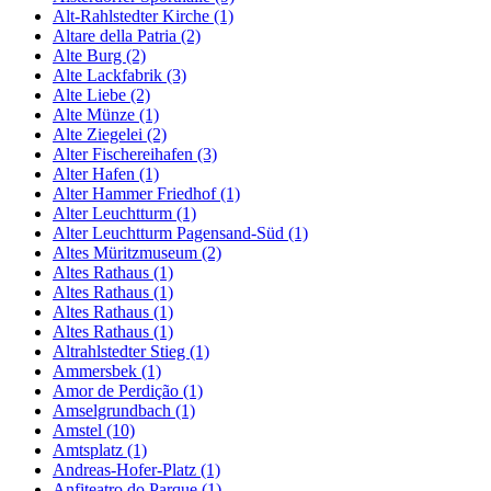
Alt-Rahlstedter Kirche (1)
Altare della Patria (2)
Alte Burg (2)
Alte Lackfabrik (3)
Alte Liebe (2)
Alte Münze (1)
Alte Ziegelei (2)
Alter Fischereihafen (3)
Alter Hafen (1)
Alter Hammer Friedhof (1)
Alter Leuchtturm (1)
Alter Leuchtturm Pagensand-Süd (1)
Altes Müritzmuseum (2)
Altes Rathaus (1)
Altes Rathaus (1)
Altes Rathaus (1)
Altes Rathaus (1)
Altrahlstedter Stieg (1)
Ammersbek (1)
Amor de Perdição (1)
Amselgrundbach (1)
Amstel (10)
Amtsplatz (1)
Andreas-Hofer-Platz (1)
Anfiteatro do Parque (1)