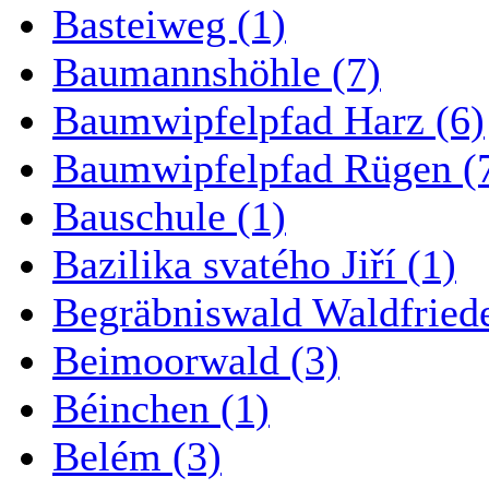
Basteiweg (1)
Baumannshöhle (7)
Baumwipfelpfad Harz (6)
Baumwipfelpfad Rügen (
Bauschule (1)
Bazilika svatého Jiří (1)
Begräbniswald Waldfried
Beimoorwald (3)
Béinchen (1)
Belém (3)