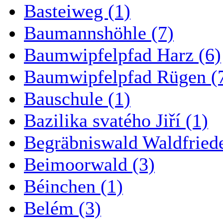
Basteiweg (1)
Baumannshöhle (7)
Baumwipfelpfad Harz (6)
Baumwipfelpfad Rügen (
Bauschule (1)
Bazilika svatého Jiří (1)
Begräbniswald Waldfried
Beimoorwald (3)
Béinchen (1)
Belém (3)