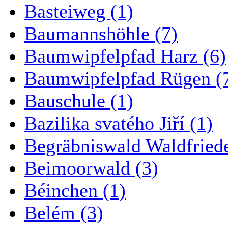
Basteiweg (1)
Baumannshöhle (7)
Baumwipfelpfad Harz (6)
Baumwipfelpfad Rügen (
Bauschule (1)
Bazilika svatého Jiří (1)
Begräbniswald Waldfried
Beimoorwald (3)
Béinchen (1)
Belém (3)