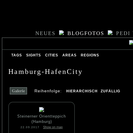
NEUES
BLOGFOTOS
PEDI
TAGS
SIGHTS
CITIES
AREAS
REGIONS
Hamburg-HafenCity
Galerie
Reihenfolge:
HIERARCHISCH
ZUFÄLLIG
Steinerner Orientteppich
(Hamburg)
Show on map
22.09.2017