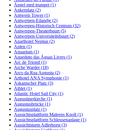
Ängel med trumpet (1)
Ankerplatz (2)
Antwerp Tower (1)
Antwerpen-Eilandje (2)
Antwerpen-Historisch Centrum (32)
Antwerpen-Theaterbuurt (5)
Antwerpen-Universiteitsbuurt (2)
Aparthotel Neptun (2)
Aplen (1)
Aquarium (1)
Aqueduto das Águas Livres (1)
Arc de Triomf (1)
Arche Warder (18)
Arco da Rua Augusta (2)
Arthotel ANA Symphonie (1)
Askanischer Platz (3)
Athlet (1)
Atlantic Hotel Sail City (1)
Augustinerkirche (1)
Augustusbrücke (1)
Augustusplatz (1)
Aussichtsplattform Maleens Knoll (1)
Aussichtsplattform Schleusenanlage (1)
Aussichtsturm Adlerhorst (3)