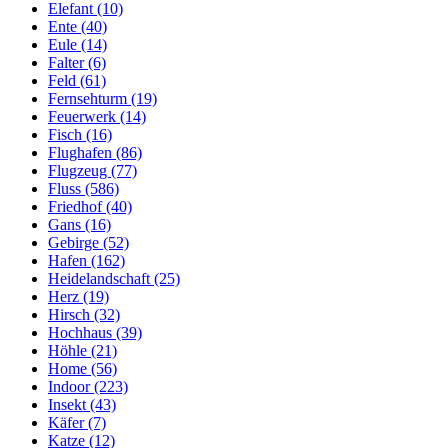
Elefant (10)
Ente (40)
Eule (14)
Falter (6)
Feld (61)
Fernsehturm (19)
Feuerwerk (14)
Fisch (16)
Flughafen (86)
Flugzeug (77)
Fluss (586)
Friedhof (40)
Gans (16)
Gebirge (52)
Hafen (162)
Heidelandschaft (25)
Herz (19)
Hirsch (32)
Hochhaus (39)
Höhle (21)
Home (56)
Indoor (223)
Insekt (43)
Käfer (7)
Katze (12)