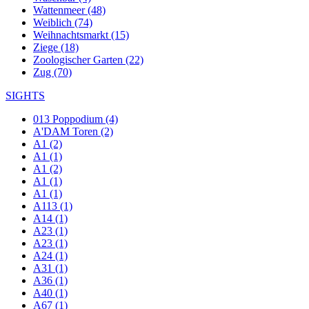
Wattenmeer (48)
Weiblich (74)
Weihnachtsmarkt (15)
Ziege (18)
Zoologischer Garten (22)
Zug (70)
SIGHTS
013 Poppodium (4)
A'DAM Toren (2)
A1 (2)
A1 (1)
A1 (2)
A1 (1)
A1 (1)
A113 (1)
A14 (1)
A23 (1)
A23 (1)
A24 (1)
A31 (1)
A36 (1)
A40 (1)
A67 (1)