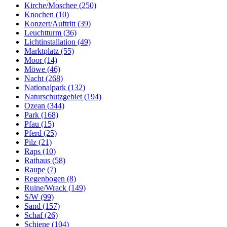
Kirche/Moschee (250)
Knochen (10)
Konzert/Auftritt (39)
Leuchtturm (36)
Lichtinstallation (49)
Marktplatz (55)
Moor (14)
Möwe (46)
Nacht (268)
Nationalpark (132)
Naturschutzgebiet (194)
Ozean (344)
Park (168)
Pfau (15)
Pferd (25)
Pilz (21)
Raps (10)
Rathaus (58)
Raupe (7)
Regenbogen (8)
Ruine/Wrack (149)
S/W (99)
Sand (157)
Schaf (26)
Schiene (104)