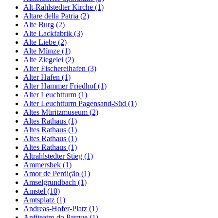
Alt-Rahlstedter Kirche (1)
Altare della Patria (2)
Alte Burg (2)
Alte Lackfabrik (3)
Alte Liebe (2)
Alte Münze (1)
Alte Ziegelei (2)
Alter Fischereihafen (3)
Alter Hafen (1)
Alter Hammer Friedhof (1)
Alter Leuchtturm (1)
Alter Leuchtturm Pagensand-Süd (1)
Altes Müritzmuseum (2)
Altes Rathaus (1)
Altes Rathaus (1)
Altes Rathaus (1)
Altes Rathaus (1)
Altrahlstedter Stieg (1)
Ammersbek (1)
Amor de Perdição (1)
Amselgrundbach (1)
Amstel (10)
Amtsplatz (1)
Andreas-Hofer-Platz (1)
Anfiteatro do Parque (1)