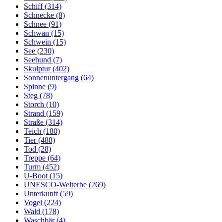
Schiff (314)
Schnecke (8)
Schnee (91)
Schwan (15)
Schwein (15)
See (230)
Seehund (7)
Skulptur (402)
Sonnenuntergang (64)
Spinne (9)
Steg (78)
Storch (10)
Strand (159)
Straße (314)
Teich (180)
Tier (488)
Tod (28)
Treppe (64)
Turm (452)
U-Boot (15)
UNESCO-Welterbe (269)
Unterkunft (59)
Vogel (224)
Wald (178)
Waschbär (4)