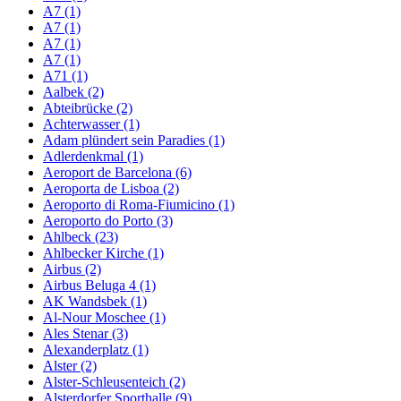
A7 (1)
A7 (1)
A7 (1)
A7 (1)
A71 (1)
Aalbek (2)
Abteibrücke (2)
Achterwasser (1)
Adam plündert sein Paradies (1)
Adlerdenkmal (1)
Aeroport de Barcelona (6)
Aeroporta de Lisboa (2)
Aeroporto di Roma-Fiumicino (1)
Aeroporto do Porto (3)
Ahlbeck (23)
Ahlbecker Kirche (1)
Airbus (2)
Airbus Beluga 4 (1)
AK Wandsbek (1)
Al-Nour Moschee (1)
Ales Stenar (3)
Alexanderplatz (1)
Alster (2)
Alster-Schleusenteich (2)
Alsterdorfer Sporthalle (9)