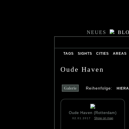
NEUES
BL
TAGS
SIGHTS
CITIES
AREAS
Oude Haven
Galerie
Reihenfolge:
HIER
Oude Haven (Rotterdam)
Show on map
02.01.2017