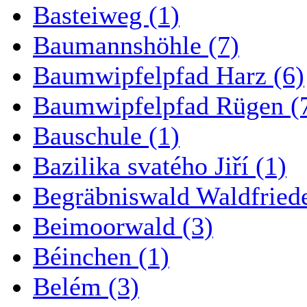
Basteiweg (1)
Baumannshöhle (7)
Baumwipfelpfad Harz (6)
Baumwipfelpfad Rügen (
Bauschule (1)
Bazilika svatého Jiří (1)
Begräbniswald Waldfried
Beimoorwald (3)
Béinchen (1)
Belém (3)