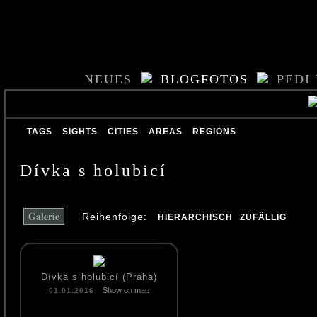
NEUES
BLOGFOTOS
PEDI
TAGS
SIGHTS
CITIES
AREAS
REGIONS
Dívka s holubicí
Galerie
Reihenfolge:
HIERARCHISCH
ZUFÄLLIG
Dívka s holubicí (Praha)
Show on map
01.01.2016