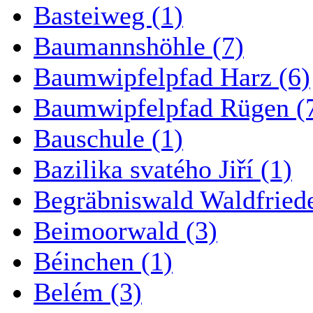
Basteiweg (1)
Baumannshöhle (7)
Baumwipfelpfad Harz (6)
Baumwipfelpfad Rügen (
Bauschule (1)
Bazilika svatého Jiří (1)
Begräbniswald Waldfried
Beimoorwald (3)
Béinchen (1)
Belém (3)