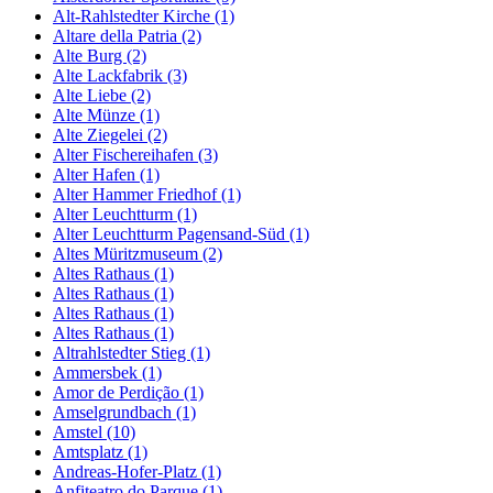
Alt-Rahlstedter Kirche (1)
Altare della Patria (2)
Alte Burg (2)
Alte Lackfabrik (3)
Alte Liebe (2)
Alte Münze (1)
Alte Ziegelei (2)
Alter Fischereihafen (3)
Alter Hafen (1)
Alter Hammer Friedhof (1)
Alter Leuchtturm (1)
Alter Leuchtturm Pagensand-Süd (1)
Altes Müritzmuseum (2)
Altes Rathaus (1)
Altes Rathaus (1)
Altes Rathaus (1)
Altes Rathaus (1)
Altrahlstedter Stieg (1)
Ammersbek (1)
Amor de Perdição (1)
Amselgrundbach (1)
Amstel (10)
Amtsplatz (1)
Andreas-Hofer-Platz (1)
Anfiteatro do Parque (1)