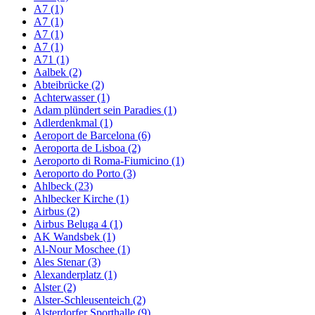
A7 (1)
A7 (1)
A7 (1)
A7 (1)
A71 (1)
Aalbek (2)
Abteibrücke (2)
Achterwasser (1)
Adam plündert sein Paradies (1)
Adlerdenkmal (1)
Aeroport de Barcelona (6)
Aeroporta de Lisboa (2)
Aeroporto di Roma-Fiumicino (1)
Aeroporto do Porto (3)
Ahlbeck (23)
Ahlbecker Kirche (1)
Airbus (2)
Airbus Beluga 4 (1)
AK Wandsbek (1)
Al-Nour Moschee (1)
Ales Stenar (3)
Alexanderplatz (1)
Alster (2)
Alster-Schleusenteich (2)
Alsterdorfer Sporthalle (9)