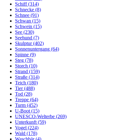
Schiff (314)
Schnecke (8)
Schnee (91)
Schwan (15)
Schwein (15)
See (230)
Seehund (7)
Skulptur (402)
Sonnenuntergang (64)
Spinne (9)
Steg (78)
Storch (10)
Strand (159)
Straße (314)
Teich (180)
Tier (488)
Tod (28)
Treppe (64)
Turm (452)
U-Boot (15)
UNESCO-Welterbe (269)
Unterkunft (59)
Vogel (224)
Wald (178)
Waschbär (4)