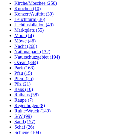
Kirche/Moschee (250)
Knochen (10)
Konzert/Auftritt (39)
Leuchtturm (36)
Lichtinstallation (49)
Marktplatz (55)
Moor (14)
Möwe (46)
Nacht (268)
Nationalpark (132)
Naturschutzgebiet (194)
Ozean (344)
Park (168)
Pfau (15)
Pferd (25)
Pilz (21)
Raps (10)
Rathaus (58)
Raupe (7)
Regenbogen (8)
Ruine/Wrack (149)
S/W (99)
Sand (157)
Schaf (26)
Schiene (104)