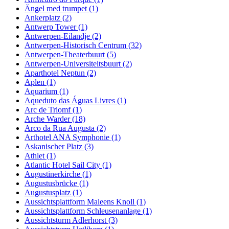
Ängel med trumpet (1)
Ankerplatz (2)
Antwerp Tower (1)
Antwerpen-Eilandje (2)
Antwerpen-Historisch Centrum (32)
Antwerpen-Theaterbuurt (5)
Antwerpen-Universiteitsbuurt (2)
Aparthotel Neptun (2)
Aplen (1)
Aquarium (1)
Aqueduto das Águas Livres (1)
Arc de Triomf (1)
Arche Warder (18)
Arco da Rua Augusta (2)
Arthotel ANA Symphonie (1)
Askanischer Platz (3)
Athlet (1)
Atlantic Hotel Sail City (1)
Augustinerkirche (1)
Augustusbrücke (1)
Augustusplatz (1)
Aussichtsplattform Maleens Knoll (1)
Aussichtsplattform Schleusenanlage (1)
Aussichtsturm Adlerhorst (3)