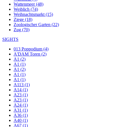
Wattenmeer (48)
Weiblich (74)
Weihnachtsmarkt (15)
Ziege (18)
Zoologischer Garten (22)
Zug (70)
SIGHTS
013 Poppodium (4)
A'DAM Toren (2)
A1 (2)
A1 (1)
A1 (2)
A1 (1)
A1 (1)
A113 (1)
A14 (1)
A23 (1)
A23 (1)
A24 (1)
A31 (1)
A36 (1)
A40 (1)
A67 (1)