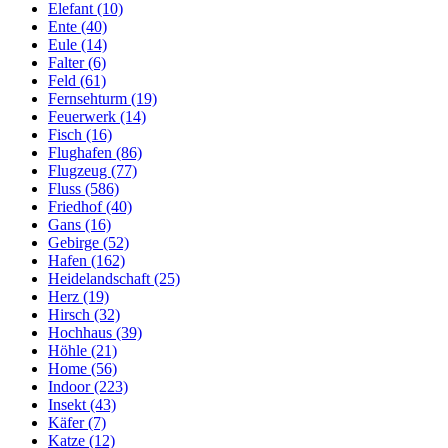
Elefant (10)
Ente (40)
Eule (14)
Falter (6)
Feld (61)
Fernsehturm (19)
Feuerwerk (14)
Fisch (16)
Flughafen (86)
Flugzeug (77)
Fluss (586)
Friedhof (40)
Gans (16)
Gebirge (52)
Hafen (162)
Heidelandschaft (25)
Herz (19)
Hirsch (32)
Hochhaus (39)
Höhle (21)
Home (56)
Indoor (223)
Insekt (43)
Käfer (7)
Katze (12)