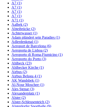
A7 (1)
A7 (1)
A7 (1)
A7 (1)
A71 (1)
Aalbek (2)
Abteibrücke (2)
Achterwasser (1)
Adam plündert sein Paradies (1)
Adlerdenkmal (1)
Aeroport de Barcelona (6)
Aeroporta de Lisboa (2)
Aeroporto di Roma-Fiumicino (1)
Aeroporto do Porto (3)
Ahlbeck (23)
Ahlbecker Kirche (1)
Airbus (2)
Airbus Beluga 4 (1)
AK Wandsbek (1)
Al-Nour Moschee (1)
Ales Stenar (3)
Alexanderplatz (1)
Alster (2)
Alster-Schleusenteich (2)
Alsterdorfer Sporthalle (9)