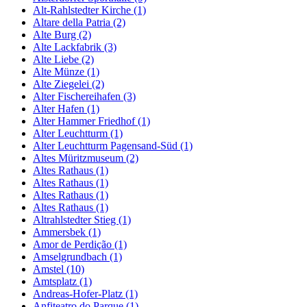
Alt-Rahlstedter Kirche (1)
Altare della Patria (2)
Alte Burg (2)
Alte Lackfabrik (3)
Alte Liebe (2)
Alte Münze (1)
Alte Ziegelei (2)
Alter Fischereihafen (3)
Alter Hafen (1)
Alter Hammer Friedhof (1)
Alter Leuchtturm (1)
Alter Leuchtturm Pagensand-Süd (1)
Altes Müritzmuseum (2)
Altes Rathaus (1)
Altes Rathaus (1)
Altes Rathaus (1)
Altes Rathaus (1)
Altrahlstedter Stieg (1)
Ammersbek (1)
Amor de Perdição (1)
Amselgrundbach (1)
Amstel (10)
Amtsplatz (1)
Andreas-Hofer-Platz (1)
Anfiteatro do Parque (1)