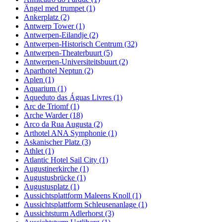
Ängel med trumpet (1)
Ankerplatz (2)
Antwerp Tower (1)
Antwerpen-Eilandje (2)
Antwerpen-Historisch Centrum (32)
Antwerpen-Theaterbuurt (5)
Antwerpen-Universiteitsbuurt (2)
Aparthotel Neptun (2)
Aplen (1)
Aquarium (1)
Aqueduto das Águas Livres (1)
Arc de Triomf (1)
Arche Warder (18)
Arco da Rua Augusta (2)
Arthotel ANA Symphonie (1)
Askanischer Platz (3)
Athlet (1)
Atlantic Hotel Sail City (1)
Augustinerkirche (1)
Augustusbrücke (1)
Augustusplatz (1)
Aussichtsplattform Maleens Knoll (1)
Aussichtsplattform Schleusenanlage (1)
Aussichtsturm Adlerhorst (3)