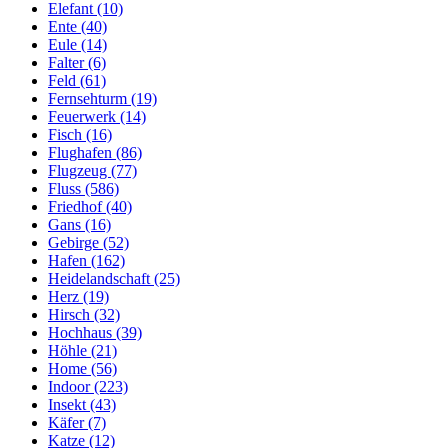
Elefant (10)
Ente (40)
Eule (14)
Falter (6)
Feld (61)
Fernsehturm (19)
Feuerwerk (14)
Fisch (16)
Flughafen (86)
Flugzeug (77)
Fluss (586)
Friedhof (40)
Gans (16)
Gebirge (52)
Hafen (162)
Heidelandschaft (25)
Herz (19)
Hirsch (32)
Hochhaus (39)
Höhle (21)
Home (56)
Indoor (223)
Insekt (43)
Käfer (7)
Katze (12)