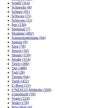
Schiff (314)
Schnecke (8)
Schnee (91)
Schwan (15)
Schwein (15)
See (230)
Seehund (7)
Skulptur (402)
Sonnenuntergang (64)
Spinne (9)
Steg (78)
Storch (10)
Strand (159)
Straße (314)
Teich (180)
Tier (488)
Tod (28)
Treppe (64)
Turm (452)
U-Boot (15)
UNESCO-Welterbe (269)
Unterkunft (59)
Vogel (224)
Wald (178)
Waschbär (4)