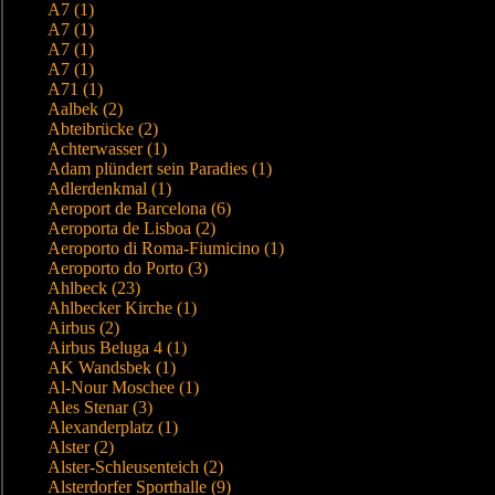
A7 (1)
A7 (1)
A7 (1)
A7 (1)
A71 (1)
Aalbek (2)
Abteibrücke (2)
Achterwasser (1)
Adam plündert sein Paradies (1)
Adlerdenkmal (1)
Aeroport de Barcelona (6)
Aeroporta de Lisboa (2)
Aeroporto di Roma-Fiumicino (1)
Aeroporto do Porto (3)
Ahlbeck (23)
Ahlbecker Kirche (1)
Airbus (2)
Airbus Beluga 4 (1)
AK Wandsbek (1)
Al-Nour Moschee (1)
Ales Stenar (3)
Alexanderplatz (1)
Alster (2)
Alster-Schleusenteich (2)
Alsterdorfer Sporthalle (9)