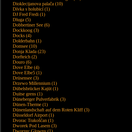
Dioklecijanova palača (10)
Dívka s holubicí (1)
DJ Fred Fredi (1)
Dluga (5)
Dobbertiner See (6)
Dockkoog (3)
Docks (4)
Dolderbahn (1)
Domsee (10)
Donja Klada (23)
Dorfteich (2)
Douro (6)
Dove Elbe (4)
Dove Elbe5 (1)
Drüsensee (3)
Drzewo Millennium (1)
Dübelsbrücker Kajüt (1)
Duitse grens (1)
Düneberger Pulverfabrik (3)
Dünen-Therme (1)
Dünenlandschaft auf dem Roten Kliff (3)
Düsseldorf Airport (1)
Dvorac Trakošćan (1)
Dworek Pod Lasem (3)
Dworzec Glowny (1)