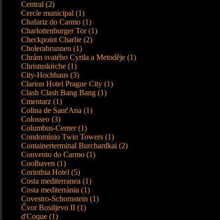
Central (2)
Cercle municipal (1)
Chafariz do Carmo (1)
Charlottenburger Tor (1)
Checkpoint Charlie (2)
Cholerabrunnen (1)
Chrám svatého Cyrila a Metoděje (1)
Christuskirche (1)
City-Hochhaus (3)
Clarion Hotel Prague City (1)
Clash Clash Bang Bang (1)
Cmentarz (1)
Colina de Sant'Ana (1)
Colosseo (3)
Columbus-Center (1)
Condomínio Twin Towers (1)
Containerterminal Burchardkai (2)
Convento do Carmo (1)
Coolhaven (1)
Corinthia Hotel (5)
Costa mediterranea (1)
Costa mediterrània (1)
Covestro-Schornstein (1)
Čvor Bosiljevo II (1)
d'Coque (1)