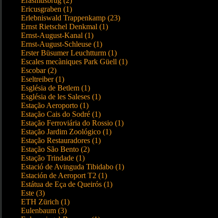
Erasmusbrug (2)
Ericusgraben (1)
Erlebniswald Trappenkamp (23)
Ernst Rietschel Denkmal (1)
Ernst-August-Kanal (1)
Ernst-August-Schleuse (1)
Erster Büsumer Leuchtturm (1)
Escales mecàniques Park Güell (1)
Escobar (2)
Eseltreiber (1)
Església de Betlem (1)
Església de les Saleses (1)
Estação Aeroporto (1)
Estação Cais do Sodré (1)
Estação Ferroviária do Rossio (1)
Estação Jardim Zoológico (1)
Estação Restauradores (1)
Estação São Bento (2)
Estação Trindade (1)
Estació de Avinguda Tibidabo (1)
Estación de Aeroport T2 (1)
Estátua de Eça de Queirós (1)
Este (3)
ETH Zürich (1)
Eulenbaum (3)