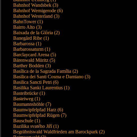
Bahnhof Wandsbek (3)
Bahnhof Wernigerode (6)
Bahnhof Westerland (3)
BahnTower (1)
Bairro Alto (3)
Baixada de la Glòria (2)
Banegård Ribe (1)
Barbarossa (1)
Barbarossaturm (1)
Barclaycard Arena (5)
Bärenwald Müritz (5)
Barther Bodden (3)
Basílica de la Sagrada Família (2)
Basilica dei Santi Cosma e Damiano (3)
Basilica Sancti Petri (6)
Basilika Sankt Laurentius (1)
Basteibrücke (1)
Basteiweg (1)
Baumannshöhle (7)
Baumwipfelpfad Harz (6)
Baumwipfelpfad Rügen (7)
Bauschule (1)
Bazilika svatého Jiří (1)
Begräbniswald Waldfrieden am Barockpark (2)