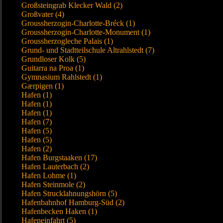
Großsteingrab Klecker Wald (2)
Großvater (4)
Groussherzogin-Charlotte-Bréck (1)
Groussherzogin-Charlotte-Monument (1)
Groussherzogleche Palais (1)
Grund- und Stadtteilschule Altrahlstedt (7)
Grundloser Kolk (5)
Guitarra na Proa (1)
Gymnasium Rahlstedt (1)
Gærpigen (1)
Hafen (1)
Hafen (1)
Hafen (1)
Hafen (7)
Hafen (5)
Hafen (5)
Hafen (2)
Hafen Burgstaaken (17)
Hafen Lauterbach (2)
Hafen Lohme (1)
Hafen Steinmole (2)
Hafen Strucklahnungshörn (5)
Hafenbahnhof Hamburg-Süd (2)
Hafenbecken Haken (1)
Hafeneinfahrt (5)