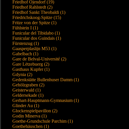
Friedhof Öjendorf (19)
Friedhof Rahlstedt (2)
Friedhof Sankt Theobaldi (1)
Friedrichskoog-Spitze (15)
Fritze von der Spitze (1)
Fühlstein I (1)
Funicular del Tibidabo (1)
Funicular dos Guindais (1)
Fürstenzug (1)
Gaasperplaslijn M53 (1)
Gabelbach (1)
Gare de Belval-Université (2)
Gare Lëtzebuerg (2)
Gasthaus Kupfer (1)
Gdynia (2)
Gedenkstätte Bullenhuser Damm (1)
Gehölzgraben (2)
Geisterwald (1)
Geldersekade (1)
Gerhart-Hauptmann-Gymnasium (1)
Glinder Au (1)
Glockenspielpavillon (2)
Godin Minerva (1)
Goethe-Grundschule Parchim (1)
Goethehäuschen (1)