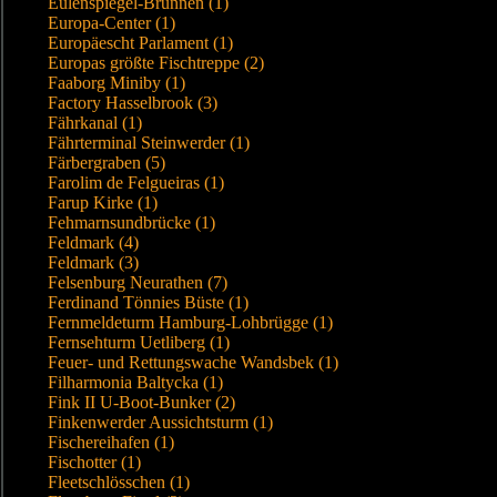
Eulenspiegel-Brunnen (1)
Europa-Center (1)
Europäescht Parlament (1)
Europas größte Fischtreppe (2)
Faaborg Miniby (1)
Factory Hasselbrook (3)
Fährkanal (1)
Fährterminal Steinwerder (1)
Färbergraben (5)
Farolim de Felgueiras (1)
Farup Kirke (1)
Fehmarnsundbrücke (1)
Feldmark (4)
Feldmark (3)
Felsenburg Neurathen (7)
Ferdinand Tönnies Büste (1)
Fernmeldeturm Hamburg-Lohbrügge (1)
Fernsehturm Uetliberg (1)
Feuer- und Rettungswache Wandsbek (1)
Filharmonia Baltycka (1)
Fink II U-Boot-Bunker (2)
Finkenwerder Aussichtsturm (1)
Fischereihafen (1)
Fischotter (1)
Fleetschlösschen (1)