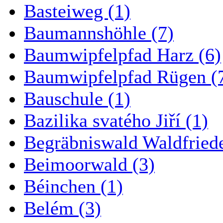
Basteiweg (1)
Baumannshöhle (7)
Baumwipfelpfad Harz (6)
Baumwipfelpfad Rügen (
Bauschule (1)
Bazilika svatého Jiří (1)
Begräbniswald Waldfried
Beimoorwald (3)
Béinchen (1)
Belém (3)