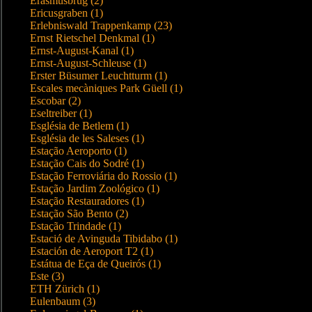
Erasmusbrug (2)
Ericusgraben (1)
Erlebniswald Trappenkamp (23)
Ernst Rietschel Denkmal (1)
Ernst-August-Kanal (1)
Ernst-August-Schleuse (1)
Erster Büsumer Leuchtturm (1)
Escales mecàniques Park Güell (1)
Escobar (2)
Eseltreiber (1)
Església de Betlem (1)
Església de les Saleses (1)
Estação Aeroporto (1)
Estação Cais do Sodré (1)
Estação Ferroviária do Rossio (1)
Estação Jardim Zoológico (1)
Estação Restauradores (1)
Estação São Bento (2)
Estação Trindade (1)
Estació de Avinguda Tibidabo (1)
Estación de Aeroport T2 (1)
Estátua de Eça de Queirós (1)
Este (3)
ETH Zürich (1)
Eulenbaum (3)