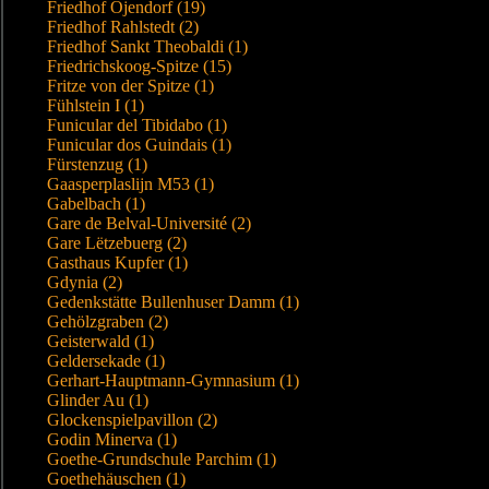
Friedhof Öjendorf (19)
Friedhof Rahlstedt (2)
Friedhof Sankt Theobaldi (1)
Friedrichskoog-Spitze (15)
Fritze von der Spitze (1)
Fühlstein I (1)
Funicular del Tibidabo (1)
Funicular dos Guindais (1)
Fürstenzug (1)
Gaasperplaslijn M53 (1)
Gabelbach (1)
Gare de Belval-Université (2)
Gare Lëtzebuerg (2)
Gasthaus Kupfer (1)
Gdynia (2)
Gedenkstätte Bullenhuser Damm (1)
Gehölzgraben (2)
Geisterwald (1)
Geldersekade (1)
Gerhart-Hauptmann-Gymnasium (1)
Glinder Au (1)
Glockenspielpavillon (2)
Godin Minerva (1)
Goethe-Grundschule Parchim (1)
Goethehäuschen (1)