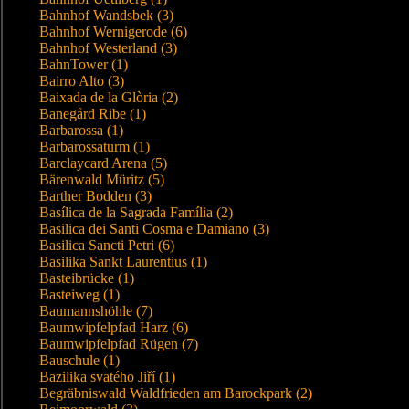
Bahnhof Wandsbek (3)
Bahnhof Wernigerode (6)
Bahnhof Westerland (3)
BahnTower (1)
Bairro Alto (3)
Baixada de la Glòria (2)
Banegård Ribe (1)
Barbarossa (1)
Barbarossaturm (1)
Barclaycard Arena (5)
Bärenwald Müritz (5)
Barther Bodden (3)
Basílica de la Sagrada Família (2)
Basilica dei Santi Cosma e Damiano (3)
Basilica Sancti Petri (6)
Basilika Sankt Laurentius (1)
Basteibrücke (1)
Basteiweg (1)
Baumannshöhle (7)
Baumwipfelpfad Harz (6)
Baumwipfelpfad Rügen (7)
Bauschule (1)
Bazilika svatého Jiří (1)
Begräbniswald Waldfrieden am Barockpark (2)