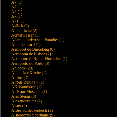
A7 (1)
A7 (1)
A7 (1)
A7 (1)
A71 (1)
Aalbek (2)
Abteibrücke (2)
Achterwasser (1)
Adam plündert sein Paradies (1)
Adlerdenkmal (1)
Aeroport de Barcelona (6)
Aeroporta de Lisboa (2)
Aeroporto di Roma-Fiumicino (1)
Aeroporto do Porto (3)
Ahlbeck (23)
Ahlbecker Kirche (1)
Airbus (2)
Airbus Beluga 4 (1)
AK Wandsbek (1)
Al-Nour Moschee (1)
Ales Stenar (3)
Alexanderplatz (1)
Alster (2)
Alster-Schleusenteich (2)
Alsterdorfer Sporthalle (9)