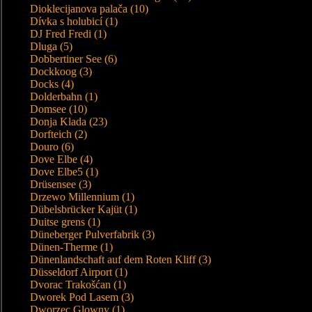
Dioklecijanova palača (10)
Dívka s holubicí (1)
DJ Fred Fredi (1)
Dluga (5)
Dobbertiner See (6)
Dockkoog (3)
Docks (4)
Dolderbahn (1)
Domsee (10)
Donja Klada (23)
Dorfteich (2)
Douro (6)
Dove Elbe (4)
Dove Elbe5 (1)
Drüsensee (3)
Drzewo Millennium (1)
Dübelsbrücker Kajüt (1)
Duitse grens (1)
Düneberger Pulverfabrik (3)
Dünen-Therme (1)
Dünenlandschaft auf dem Roten Kliff (3)
Düsseldorf Airport (1)
Dvorac Trakošćan (1)
Dworek Pod Lasem (3)
Dworzec Glowny (1)