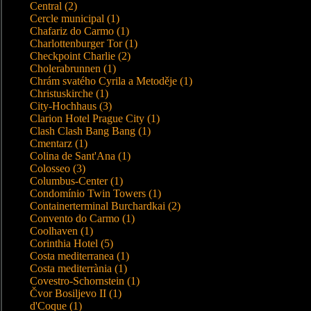
Central (2)
Cercle municipal (1)
Chafariz do Carmo (1)
Charlottenburger Tor (1)
Checkpoint Charlie (2)
Cholerabrunnen (1)
Chrám svatého Cyrila a Metoděje (1)
Christuskirche (1)
City-Hochhaus (3)
Clarion Hotel Prague City (1)
Clash Clash Bang Bang (1)
Cmentarz (1)
Colina de Sant'Ana (1)
Colosseo (3)
Columbus-Center (1)
Condomínio Twin Towers (1)
Containerterminal Burchardkai (2)
Convento do Carmo (1)
Coolhaven (1)
Corinthia Hotel (5)
Costa mediterranea (1)
Costa mediterrània (1)
Covestro-Schornstein (1)
Čvor Bosiljevo II (1)
d'Coque (1)