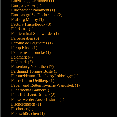
Eulenspiegel-Brunnen (1)
Europa-Center (1)
Europäescht Parlament (1)
Europas größte Fischtreppe (2)
Faaborg Miniby (1)
Factory Hasselbrook (3)
Fährkanal (1)
Fährterminal Steinwerder (1)
Färbergraben (5)
Farolim de Felgueiras (1)
Farup Kirke (1)
Fehmarnsundbrücke (1)
Feldmark (4)
Feldmark (3)
Felsenburg Neurathen (7)
Ferdinand Tönnies Büste (1)
Fernmeldeturm Hamburg-Lohbrügge (1)
Fernsehturm Uetliberg (1)
Feuer- und Rettungswache Wandsbek (1)
Filharmonia Baltycka (1)
Fink II U-Boot-Bunker (2)
Finkenwerder Aussichtsturm (1)
Fischereihafen (1)
Fischotter (1)
Fleetschlösschen (1)