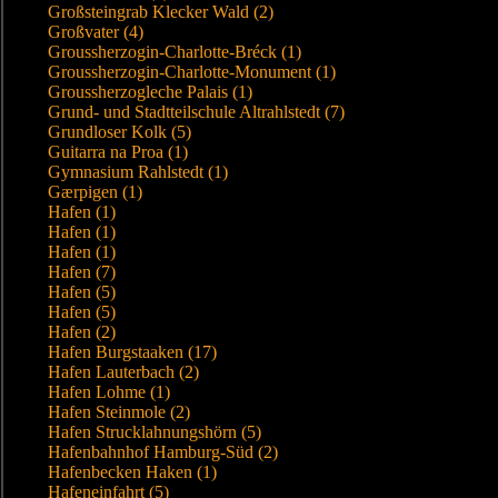
Großsteingrab Klecker Wald (2)
Großvater (4)
Groussherzogin-Charlotte-Bréck (1)
Groussherzogin-Charlotte-Monument (1)
Groussherzogleche Palais (1)
Grund- und Stadtteilschule Altrahlstedt (7)
Grundloser Kolk (5)
Guitarra na Proa (1)
Gymnasium Rahlstedt (1)
Gærpigen (1)
Hafen (1)
Hafen (1)
Hafen (1)
Hafen (7)
Hafen (5)
Hafen (5)
Hafen (2)
Hafen Burgstaaken (17)
Hafen Lauterbach (2)
Hafen Lohme (1)
Hafen Steinmole (2)
Hafen Strucklahnungshörn (5)
Hafenbahnhof Hamburg-Süd (2)
Hafenbecken Haken (1)
Hafeneinfahrt (5)