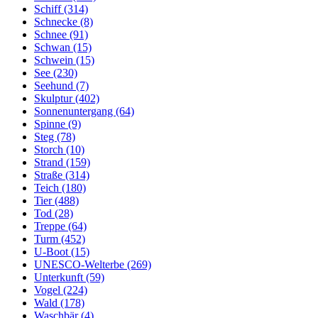
Schiff (314)
Schnecke (8)
Schnee (91)
Schwan (15)
Schwein (15)
See (230)
Seehund (7)
Skulptur (402)
Sonnenuntergang (64)
Spinne (9)
Steg (78)
Storch (10)
Strand (159)
Straße (314)
Teich (180)
Tier (488)
Tod (28)
Treppe (64)
Turm (452)
U-Boot (15)
UNESCO-Welterbe (269)
Unterkunft (59)
Vogel (224)
Wald (178)
Waschbär (4)