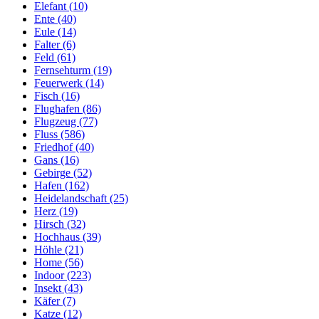
Elefant (10)
Ente (40)
Eule (14)
Falter (6)
Feld (61)
Fernsehturm (19)
Feuerwerk (14)
Fisch (16)
Flughafen (86)
Flugzeug (77)
Fluss (586)
Friedhof (40)
Gans (16)
Gebirge (52)
Hafen (162)
Heidelandschaft (25)
Herz (19)
Hirsch (32)
Hochhaus (39)
Höhle (21)
Home (56)
Indoor (223)
Insekt (43)
Käfer (7)
Katze (12)