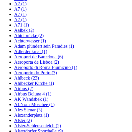
A7 (1)
A7 (1)
A7 (1)
A7 (1)
A71 (1)
Aalbek (2)
Abteibrücke (2)
Achterwasser (1)
Adam plündert sein Paradies (1)
Adlerdenkmal (1)
Aeroport de Barcelona (6)
Aeroporta de Lisboa (2)
Aeroporto di Roma-Fiumicino (1)
Aeroporto do Porto (3)
Ahlbeck (23)
Ahlbecker Kirche (1)
Airbus (2)
Airbus Beluga 4 (1)
AK Wandsbek (1)
Al-Nour Moschee (1)
Ales Stenar (3)
Alexanderplatz (1)
Alster (2)
Alster-Schleusenteich (2)
Alsterdorfer Sporthalle (9)