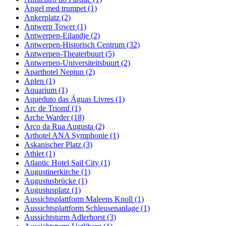
Ängel med trumpet (1)
Ankerplatz (2)
Antwerp Tower (1)
Antwerpen-Eilandje (2)
Antwerpen-Historisch Centrum (32)
Antwerpen-Theaterbuurt (5)
Antwerpen-Universiteitsbuurt (2)
Aparthotel Neptun (2)
Aplen (1)
Aquarium (1)
Aqueduto das Águas Livres (1)
Arc de Triomf (1)
Arche Warder (18)
Arco da Rua Augusta (2)
Arthotel ANA Symphonie (1)
Askanischer Platz (3)
Athlet (1)
Atlantic Hotel Sail City (1)
Augustinerkirche (1)
Augustusbrücke (1)
Augustusplatz (1)
Aussichtsplattform Maleens Knoll (1)
Aussichtsplattform Schleusenanlage (1)
Aussichtsturm Adlerhorst (3)