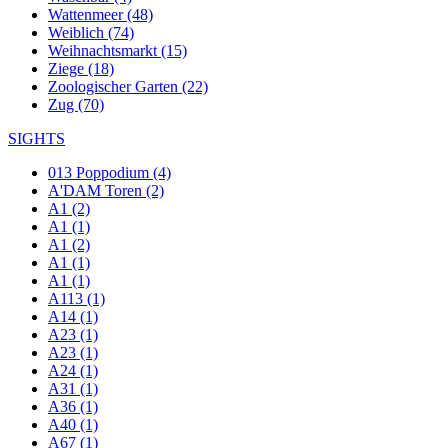
Wattenmeer (48)
Weiblich (74)
Weihnachtsmarkt (15)
Ziege (18)
Zoologischer Garten (22)
Zug (70)
SIGHTS
013 Poppodium (4)
A'DAM Toren (2)
A1 (2)
A1 (1)
A1 (2)
A1 (1)
A1 (1)
A113 (1)
A14 (1)
A23 (1)
A23 (1)
A24 (1)
A31 (1)
A36 (1)
A40 (1)
A67 (1)