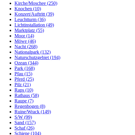
Kirche/Moschee (250)
Knochen (10)
Konzert/Auftritt (39)
Leuchtturm (36)
Lichtinstallation (49)
Marktplatz (55)
Moor (14)
Möwe (46)
Nacht (268)
Nationalpark (132)
Naturschutzgebiet (194)
Ozean (344)
Park (168)
Pfau (15)
Pferd (25)
Pilz (21)
Raps (10)
Rathaus (58)
Raupe (7)
Regenbogen (8)
Ruine/Wrack (149)
S/W (99)
Sand (157)
Schaf (26)
Schiene (104)