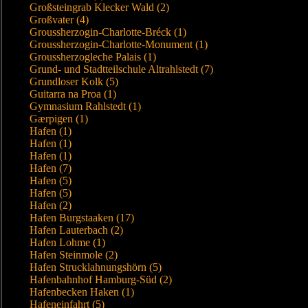
Großsteingrab Klecker Wald (2)
Großvater (4)
Groussherzogin-Charlotte-Bréck (1)
Groussherzogin-Charlotte-Monument (1)
Groussherzogleche Palais (1)
Grund- und Stadtteilschule Altrahlstedt (7)
Grundloser Kolk (5)
Guitarra na Proa (1)
Gymnasium Rahlstedt (1)
Gærpigen (1)
Hafen (1)
Hafen (1)
Hafen (1)
Hafen (7)
Hafen (5)
Hafen (5)
Hafen (2)
Hafen Burgstaaken (17)
Hafen Lauterbach (2)
Hafen Lohme (1)
Hafen Steinmole (2)
Hafen Strucklahnungshörn (5)
Hafenbahnhof Hamburg-Süd (2)
Hafenbecken Haken (1)
Hafeneinfahrt (5)