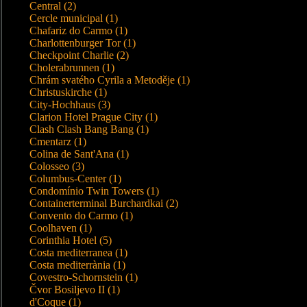
Central (2)
Cercle municipal (1)
Chafariz do Carmo (1)
Charlottenburger Tor (1)
Checkpoint Charlie (2)
Cholerabrunnen (1)
Chrám svatého Cyrila a Metoděje (1)
Christuskirche (1)
City-Hochhaus (3)
Clarion Hotel Prague City (1)
Clash Clash Bang Bang (1)
Cmentarz (1)
Colina de Sant'Ana (1)
Colosseo (3)
Columbus-Center (1)
Condomínio Twin Towers (1)
Containerterminal Burchardkai (2)
Convento do Carmo (1)
Coolhaven (1)
Corinthia Hotel (5)
Costa mediterranea (1)
Costa mediterrània (1)
Covestro-Schornstein (1)
Čvor Bosiljevo II (1)
d'Coque (1)