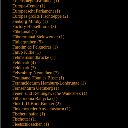
Eulenspiegel-Brunnen (1)
Europa-Center (1)
Europäescht Parlament (1)
Europas größte Fischtreppe (2)
Faaborg Miniby (1)
Factory Hasselbrook (3)
Fährkanal (1)
Fährterminal Steinwerder (1)
Färbergraben (5)
Farolim de Felgueiras (1)
Farup Kirke (1)
Fehmarnsundbrücke (1)
Feldmark (4)
Feldmark (3)
Felsenburg Neurathen (7)
Ferdinand Tönnies Büste (1)
Fernmeldeturm Hamburg-Lohbrügge (1)
Fernsehturm Uetliberg (1)
Feuer- und Rettungswache Wandsbek (1)
Filharmonia Baltycka (1)
Fink II U-Boot-Bunker (2)
Finkenwerder Aussichtsturm (1)
Fischereihafen (1)
Fischotter (1)
Fleetschlösschen (1)