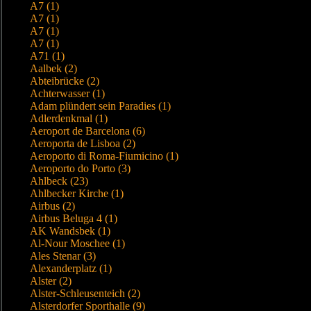
A7 (1)
A7 (1)
A7 (1)
A7 (1)
A71 (1)
Aalbek (2)
Abteibrücke (2)
Achterwasser (1)
Adam plündert sein Paradies (1)
Adlerdenkmal (1)
Aeroport de Barcelona (6)
Aeroporta de Lisboa (2)
Aeroporto di Roma-Fiumicino (1)
Aeroporto do Porto (3)
Ahlbeck (23)
Ahlbecker Kirche (1)
Airbus (2)
Airbus Beluga 4 (1)
AK Wandsbek (1)
Al-Nour Moschee (1)
Ales Stenar (3)
Alexanderplatz (1)
Alster (2)
Alster-Schleusenteich (2)
Alsterdorfer Sporthalle (9)