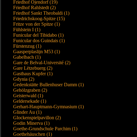
Friedhof Öjendorf (19)
Friedhof Rahlstedt (2)
Friedhof Sankt Theobaldi (1)
Friedrichskoog-Spitze (15)
Fritze von der Spitze (1)
Fühlstein I (1)
Funicular del Tibidabo (1)
Funicular dos Guindais (1)
Fürstenzug (1)
Gaasperplaslijn M53 (1)
Gabelbach (1)
Gare de Belval-Université (2)
Gare Lëtzebuerg (2)
Gasthaus Kupfer (1)
Gdynia (2)
Gedenkstätte Bullenhuser Damm (1)
Gehölzgraben (2)
Geisterwald (1)
Geldersekade (1)
Gerhart-Hauptmann-Gymnasium (1)
Glinder Au (1)
Glockenspielpavillon (2)
Godin Minerva (1)
Goethe-Grundschule Parchim (1)
Goethehäuschen (1)