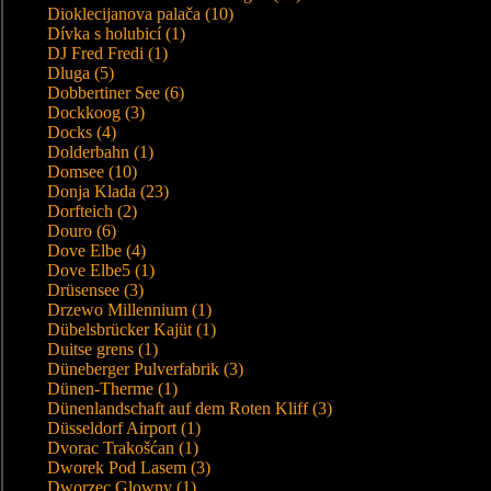
Dioklecijanova palača (10)
Dívka s holubicí (1)
DJ Fred Fredi (1)
Dluga (5)
Dobbertiner See (6)
Dockkoog (3)
Docks (4)
Dolderbahn (1)
Domsee (10)
Donja Klada (23)
Dorfteich (2)
Douro (6)
Dove Elbe (4)
Dove Elbe5 (1)
Drüsensee (3)
Drzewo Millennium (1)
Dübelsbrücker Kajüt (1)
Duitse grens (1)
Düneberger Pulverfabrik (3)
Dünen-Therme (1)
Dünenlandschaft auf dem Roten Kliff (3)
Düsseldorf Airport (1)
Dvorac Trakošćan (1)
Dworek Pod Lasem (3)
Dworzec Glowny (1)