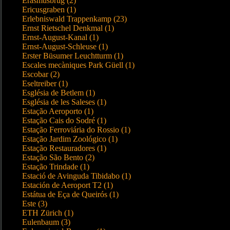
Erasmusbrug (2)
Ericusgraben (1)
Erlebniswald Trappenkamp (23)
Ernst Rietschel Denkmal (1)
Ernst-August-Kanal (1)
Ernst-August-Schleuse (1)
Erster Büsumer Leuchtturm (1)
Escales mecàniques Park Güell (1)
Escobar (2)
Eseltreiber (1)
Església de Betlem (1)
Església de les Saleses (1)
Estação Aeroporto (1)
Estação Cais do Sodré (1)
Estação Ferroviária do Rossio (1)
Estação Jardim Zoológico (1)
Estação Restauradores (1)
Estação São Bento (2)
Estação Trindade (1)
Estació de Avinguda Tibidabo (1)
Estación de Aeroport T2 (1)
Estátua de Eça de Queirós (1)
Este (3)
ETH Zürich (1)
Eulenbaum (3)