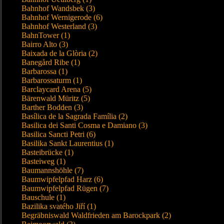
Bahnhof Wandsbek (3)
Bahnhof Wernigerode (6)
Bahnhof Westerland (3)
BahnTower (1)
Bairro Alto (3)
Baixada de la Glòria (2)
Banegård Ribe (1)
Barbarossa (1)
Barbarossaturm (1)
Barclaycard Arena (5)
Bärenwald Müritz (5)
Barther Bodden (3)
Basílica de la Sagrada Família (2)
Basilica dei Santi Cosma e Damiano (3)
Basilica Sancti Petri (6)
Basilika Sankt Laurentius (1)
Basteibrücke (1)
Basteiweg (1)
Baumannshöhle (7)
Baumwipfelpfad Harz (6)
Baumwipfelpfad Rügen (7)
Bauschule (1)
Bazilika svatého Jiří (1)
Begräbniswald Waldfrieden am Barockpark (2)